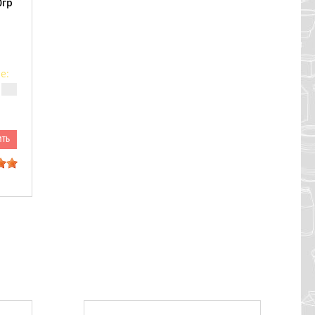
0гр
е:
ить