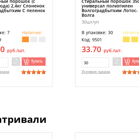
ный порошок (с
Стиральный порошок 35
ода) 2,4кг Слоненок
универсал полиэтилен
адбытхим С пеленок
Волгоградбытхим Лотос-
Волга
30шт/уп
ке: 7
Наличие:
В упаковке: 30
Наличи
9
Код: 9501
70
33.70
руб./шт.
руб./шт.
Купить
Куп
аказа
Условия заказа
атривали