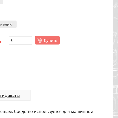
внению
Купить
т.
ртификаты
вещам. Средство используется для машинной