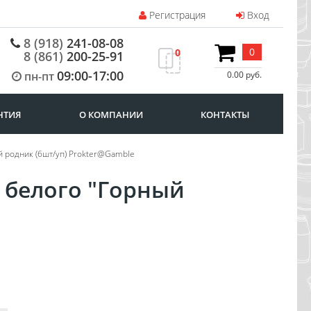
Регистрация
Вход
8 (918)
241-08-08
0
0
8 (861)
200-25-91
09:00-17:00
пн-пт
0.00 руб.
НТИЯ
О КОМПАНИИ
КОНТАКТЫ
й родник (6шт/уп) Prokter@Gamble
 белого "Горный