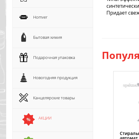
синтетически
Придает свеж
Homver
Бытовая химия
Популя
Подарочная упаковка
Новогодняя продукция
Канцелярские товары
АКЦИИ
Стираль
автомат