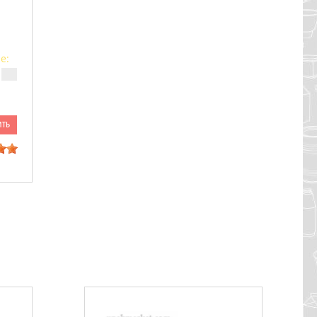
е:
ить