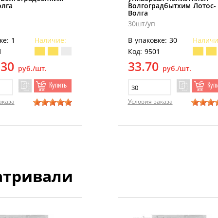
олга
Волгоградбытхим Лотос-
Волга
30шт/уп
ке: 1
Наличие:
В упаковке: 30
Наличи
1
Код: 9501
.30
33.70
руб./шт.
руб./шт.
Купить
Куп
аказа
Условия заказа
атривали