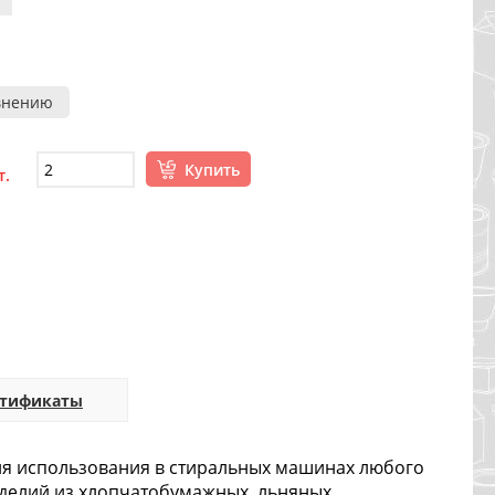
внению
Купить
т.
ртификаты
для использования в стиральных машинах любого
зделий из хлопчатобумажных, льняных,