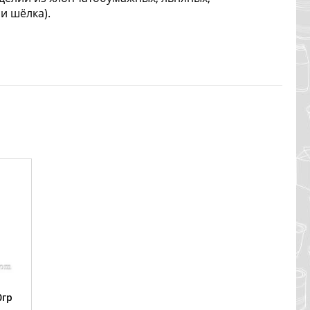
и шёлка).
0гр