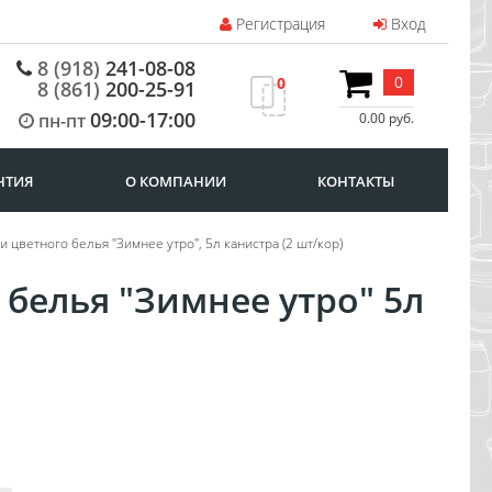
Регистрация
Вход
8 (918)
241-08-08
0
0
8 (861)
200-25-91
09:00-17:00
пн-пт
0.00 руб.
НТИЯ
О КОМПАНИИ
КОНТАКТЫ
 и цветного белья "Зимнее утро", 5л канистра (2 шт/кор)
 белья "Зимнее утро" 5л