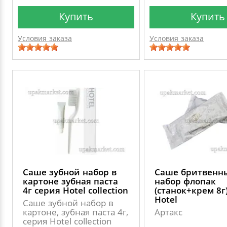
Купить
Купить
Условия заказа
Условия заказа
Саше зубной набор в
Саше бритвенн
картоне зубная паста
набор флопак
4г серия Hotel colleсtion
(станок+крем 8г
Hotel
Саше зубной набор в
картоне, зубная паста 4г,
Артакс
серия Hotel colleсtion