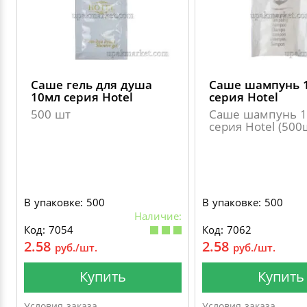
ДЕКОРАТИВНЫЕ УКРАШЕНИЯ
УПАКОВКА ДЛЯ ТОРТОВ
ВАТНО-БУМАЖНАЯ ПРОДУКЦИЯ
ИЗОЛЕНТЫ
СТИРАЛЬНЫЕ ПОРОШКИ
ПАКЕТЫ СЛАЙДЕРЫ И ЗИПЛОКИ ( ZIP LOC
УПАКОВКА ДЛЯ ЯИЦ
САЛФЕТКИ, ПОЛОТЕНЦА
КРЕППИРОВАННЫЕ ЛЕНТЫ
КОНДИЦИОНЕРЫ ДЛЯ БЕЛЬЯ
ПАКЕТЫ ПОЛИПРОПИЛЕНОВЫЕ
Саше гель для душа
Саше шампунь 
САЛФЕТКИ ВЛАЖНЫЕ
СКЛАДСКАЯ УПАКОВКА
СРЕДСТВА ДЛЯ УБОРКИ И ЧИСТКИ
10мл серия Hotel
серия Hotel
500 шт
Саше шампунь 
ПАКЕТЫ С ПЕТЛЕВЫМИ РУЧКАМИ
серия Hotel (500
ТУАЛЕТНАЯ БУМАГА
СРЕДСТВА ДЛЯ МЫТЬЯ ПОСУДЫ
ПАКЕТЫ С ВЫРУБНЫМИ РУЧКАМИ
НИКА
ПЛАСТИКОВЫЕ И БУМАЖНЫЕ ПАКЕТЫ
В упаковке: 500
В упаковке: 500
ФЛОРЕАЛЬ
Наличие:
Код: 7054
Код: 7062
КУРЬЕРСКИЕ И ПОЧТОВЫЕ ПАКЕТЫ
2.58
2.58
руб./шт.
руб./шт.
СИНЕРГЕТИК
Купить
Купить
АВТОХИМИЯ
Условия заказа
Условия заказа