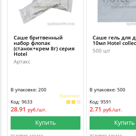
ДЕКОРАТИВНЫЕ УКРАШЕНИЯ
УПАКОВКА ДЛЯ ТОРТОВ
ВАТНО-БУМАЖНАЯ ПРОДУКЦИЯ
ИЗОЛЕНТЫ
СТИРАЛЬНЫЕ ПОРОШКИ
ПАКЕТЫ СЛАЙДЕРЫ И ЗИПЛОКИ ( ZIP LOC
УПАКОВКА ДЛЯ ЯИЦ
САЛФЕТКИ, ПОЛОТЕНЦА
КРЕППИРОВАННЫЕ ЛЕНТЫ
КОНДИЦИОНЕРЫ ДЛЯ БЕЛЬЯ
ПАКЕТЫ ПОЛИПРОПИЛЕНОВЫЕ
Саше бритвенный
Саше гель для 
САЛФЕТКИ ВЛАЖНЫЕ
СКЛАДСКАЯ УПАКОВКА
СРЕДСТВА ДЛЯ УБОРКИ И ЧИСТКИ
набор флопак
10мл Hotel colle
(станок+крем 8г) серия
500 шт
ПАКЕТЫ С ПЕТЛЕВЫМИ РУЧКАМИ
Hotel
ТУАЛЕТНАЯ БУМАГА
СРЕДСТВА ДЛЯ МЫТЬЯ ПОСУДЫ
Артакс
ПАКЕТЫ С ВЫРУБНЫМИ РУЧКАМИ
НИКА
ПЛАСТИКОВЫЕ И БУМАЖНЫЕ ПАКЕТЫ
В упаковке: 200
В упаковке: 500
ФЛОРЕАЛЬ
Наличие:
Код: 9633
Код: 9591
КУРЬЕРСКИЕ И ПОЧТОВЫЕ ПАКЕТЫ
28.91
2.71
руб./шт.
руб./шт.
СИНЕРГЕТИК
Купить
Купить
АВТОХИМИЯ
Условия заказа
Условия заказа