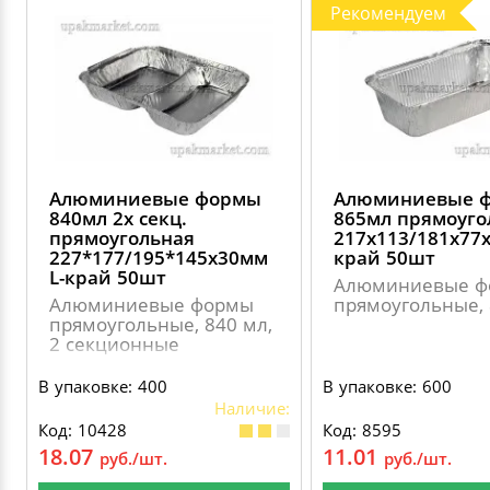
Рекомендуем
Алюминиевые формы
Алюминиевые 
840мл 2х секц.
865мл прямоуго
прямоугольная
217х113/181х77х
227*177/195*145х30мм
край 50шт
L-край 50шт
Алюминиевые ф
Алюминиевые формы
прямоугольные, 
прямоугольные, 840 мл,
2 секционные
В упаковке: 400
В упаковке: 600
Наличие:
Код: 10428
Код: 8595
18.07
11.01
руб./шт.
руб./шт.