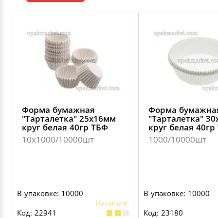
ДЕКОРАТИВНЫЕ УКРАШЕНИЯ
УПАКОВКА ДЛЯ ТОРТОВ
ВАТНО-БУМАЖНАЯ ПРОДУКЦИЯ
ИЗОЛЕНТЫ
СТИРАЛЬНЫЕ ПОРОШКИ
ПАКЕТЫ СЛАЙДЕРЫ И ЗИПЛОКИ ( ZIP LOC
УПАКОВКА ДЛЯ ЯИЦ
САЛФЕТКИ, ПОЛОТЕНЦА
КРЕППИРОВАННЫЕ ЛЕНТЫ
КОНДИЦИОНЕРЫ ДЛЯ БЕЛЬЯ
ПАКЕТЫ ПОЛИПРОПИЛЕНОВЫЕ
САЛФЕТКИ ВЛАЖНЫЕ
СКЛАДСКАЯ УПАКОВКА
СРЕДСТВА ДЛЯ УБОРКИ И ЧИСТКИ
ПАКЕТЫ С ПЕТЛЕВЫМИ РУЧКАМИ
ТУАЛЕТНАЯ БУМАГА
СРЕДСТВА ДЛЯ МЫТЬЯ ПОСУДЫ
ПАКЕТЫ С ВЫРУБНЫМИ РУЧКАМИ
Форма бумажная
Форма бумажна
"Тарталетка" 25х16мм
"Тарталетка" 3
НИКА
круг белая 40гр ТБФ
круг белая 40гр
ПЛАСТИКОВЫЕ И БУМАЖНЫЕ ПАКЕТЫ
10х1000/10000шт
1000/10000шт
ФЛОРЕАЛЬ
КУРЬЕРСКИЕ И ПОЧТОВЫЕ ПАКЕТЫ
СИНЕРГЕТИК
В упаковке: 10000
В упаковке: 10000
Наличие:
АВТОХИМИЯ
Код: 22941
Код: 23180