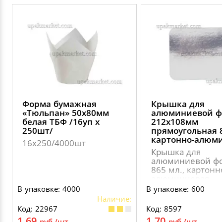
Форма бумажная
Крышка для
«Тюльпан» 50х80мм
алюминиевой 
белая ТБФ /16уп х
212х108мм
250шт/
прямоугольная 
картонно-алюм
16х250/4000шт
Крышка для
алюминиевой ф
865 мл., картонн
алюминиевая
В упаковке: 4000
В упаковке: 600
Наличие:
Код: 22967
Код: 8597
1.69
1.70
руб./шт.
руб./шт.