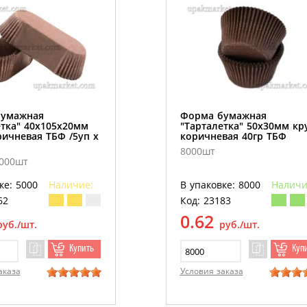
бумажная
Форма бумажная
етка" 40х105х20мм
"Тарталетка" 50х30мм кр
ричневая ТБФ /5уп х
коричневая 40гр ТБФ
8000шт
5000шт
ке: 5000
Наличие:
В упаковке: 8000
Наличи
62
Код: 23183
0.62
руб./шт.
руб./шт.
Купить
Куп
аказа
Условия заказа