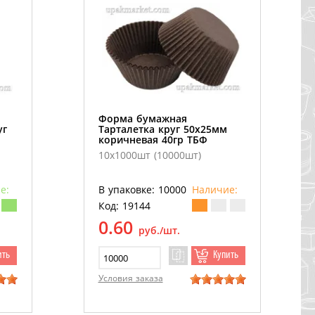
Форма бумажная
уг
Тарталетка круг 50х25мм
коричневая 40гр ТБФ
10х1000шт (10000шт)
е:
В упаковке: 10000
Наличие:
Код: 19144
0.60
руб./шт.
ить
Купить
Условия заказа