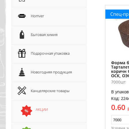
Спец-п
Homver
Бытовая химия
Подарочная упаковка
Форма 
Тартале
коричн 
Новогодняя продукция
ОСК, ОЭ
7000шт
Канцелярские товары
В упаков
Код: 224
0.60
АКЦИИ
Условия з