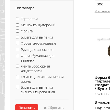
Тип товара
Условия з
Тарталетка
Мешок кондитерский
Фольга
Бумага для выпечки
Формы алюминиевые
Рукав для запекания
Форма бумажная для
выпечки
Лента бордюрная
кондитерская
Крышка для алюминиевой
Форма 
"Тартале
формы
квадрат
Бумага для выпечки
/15уп х 
силиконизированная
15х1000
В упаков
Сбросить
Код: 229