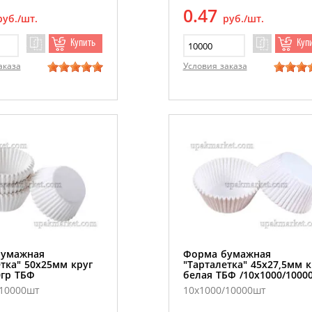
0.47
руб./шт.
руб./шт.
Купить
Куп
аказа
Условия заказа
бумажная
Форма бумажная
тка" 50х25мм круг
"Тарталетка" 45х27,5мм к
0гр ТБФ
белая ТБФ /10х1000/1000
/10000шт
10х1000/10000шт