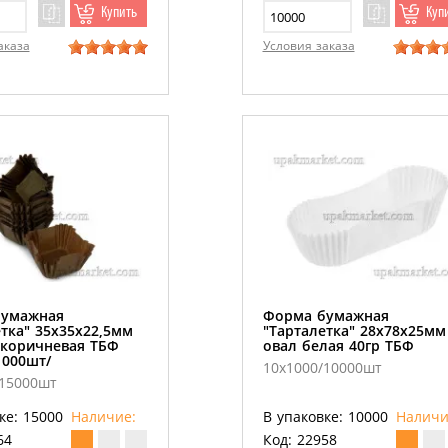
Купить
Куп
аказа
Условия заказа
бумажная
Форма бумажная
тка" 35х35х22,5мм
"Тарталетка" 28х78х25мм
 коричневая ТБФ
овал белая 40гр ТБФ
1000шт/
10х1000/10000шт
/15000шт
ке: 15000
Наличие:
В упаковке: 10000
Наличи
64
Код: 22958