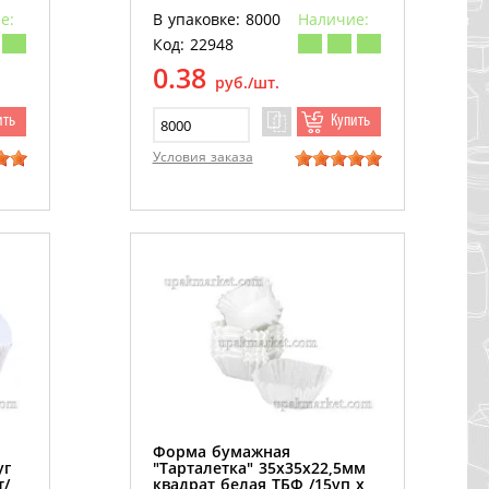
е:
В упаковке: 8000
Наличие:
Код: 22948
0.38
руб./шт.
ить
Купить
Условия заказа
Форма бумажная
уг
"Тарталетка" 35х35х22,5мм
т/
квадрат белая ТБФ /15уп х