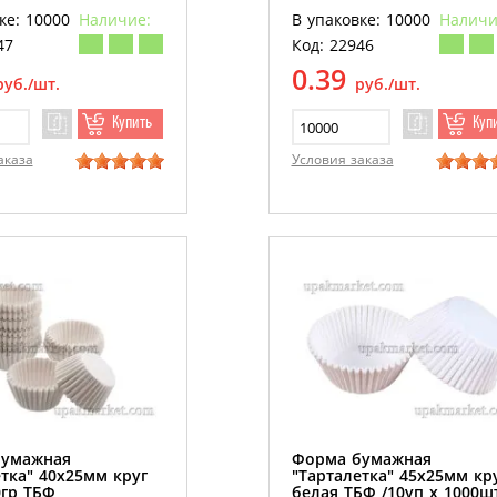
ке: 10000
Наличие:
В упаковке: 10000
Наличи
47
Код: 22946
0.39
руб./шт.
руб./шт.
Купить
Куп
аказа
Условия заказа
бумажная
Форма бумажная
тка" 40х25мм круг
"Тарталетка" 45х25мм кр
0гр ТБФ
белая ТБФ /10уп х 1000ш