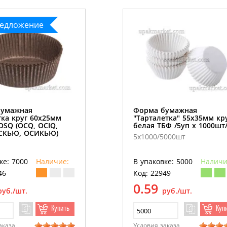
редложение
бумажная
Форма бумажная
тка круг 60х25мм
"Тарталетка" 55х35мм кр
OSQ (OCQ, OCIQ,
белая ТБФ /5уп х 1000шт
СКЬЮ, ОСИКЬЮ)
5х1000/5000шт
ке: 7000
Наличие:
В упаковке: 5000
Наличи
46
Код: 22949
0.59
руб./шт.
руб./шт.
Купить
Куп
аказа
Условия заказа