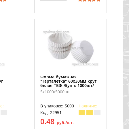
Форма бумажная
уг
"Тарталетка" 60х30мм круг
белая ТБФ /5уп х 1000шт/
5х1000/5000шт
е:
В упаковке: 5000
Наличие:
Код: 22951
0.48
руб./шт.