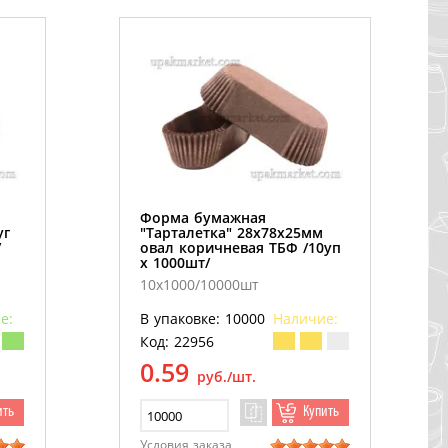
Форма бумажная
уг
"Тарталетка" 28х78х25мм
/
овал коричневая ТБФ /10уп
х 1000шт/
10х1000/10000шт
е:
В упаковке: 10000
Наличие:
Код: 22956
0.59
руб./шт.
ить
Купить
Условия заказа