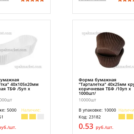
бумажная
Форма бумажная
етка" 40х105х20мм
"Тарталетка" 40х25мм кр
ая ТБФ /5уп х
коричневая ТБФ /10уп х
1000шт/
5000шт
10000шт
ке: 5000
Наличие:
В упаковке: 10000
Наличи
61
Код: 23182
0.53
руб./шт.
руб./шт.