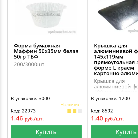
Форма бумажная
Крышка для
Маффин 50х35мм белая
алюминиевой 
50гр ТБФ
145х119мм
прямоугольная 
200/3000шт
форме L краем
картонно-алюм
Крышка для
алюминиевой ф
490 мл., к форме
краем, картонно-
В упаковке: 3000
В упаковке: 1200
алюминиевая
Наличие:
Код: 22973
Код: 8592
1.46
1.40
руб./шт.
руб./шт.
Купить
Купить