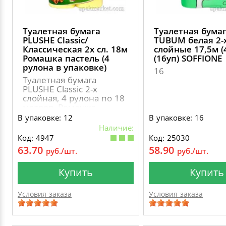
Туалетная бумага
Туалетная бума
PLUSHE Classic/
TUBUM белая 2-
Классическая 2х сл. 18м
слойные 17,5м (
Ромашка пастель (4
(16уп) SOFFIONE
рулона в упаковке)
16
Туалетная бумага
PLUSHE Classic 2-х
слойная, 4 рулона по 18
метров, Ромашка
пастель
В упаковке: 12
В упаковке: 16
Наличие:
Код: 4947
Код: 25030
63.70
58.90
руб./шт.
руб./шт.
Купить
Купить
Условия заказа
Условия заказа