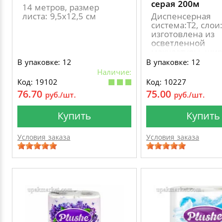
серая 200м
14 метров, размер
листа: 9,5х12,5 см
Диспенсерная
система:Т2, слои:
изготовлена из
осветленной
макулатуры, ши
листа: 9 см длин
В упаковке: 12
В упаковке: 12
рулона: 200 м., 
Наличие:
втулки: 60 мм., 
Код: 19102
Код: 10227
рулона: 180 мм
76.70
75.00
руб./шт.
руб./шт.
Купить
Купить
Условия заказа
Условия заказа