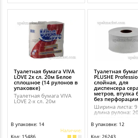
Туалетная бумага VIVA
Туалетная бума
LOVE 2х сл. 20м Белое
PLUSHE Professio
сплошное (14 рулонов в
слойная, для
упаковке)
диспенсера сер
метров, втулка 
Туалетная бумага VIVA
без перфораци
LOVE 2-х сл. 20м
Ширина листа: 9 
длина рулона: 20
диаметр втулки: 
диаметр рулона:
В упаковке: 14
В упаковке: 12
мм., диспенсерн
Наличие:
система:Т2 слои:
Код: 15486
Код: 26243