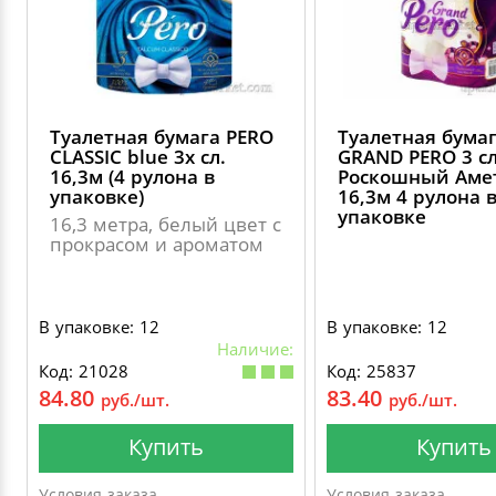
ДЕКОРАТИВНЫЕ УКРАШЕНИЯ
УПАКОВКА ДЛЯ ТОРТОВ
ВАТНО-БУМАЖНАЯ ПРОДУКЦИЯ
ИЗОЛЕНТЫ
СТИРАЛЬНЫЕ ПОРОШКИ
ПАКЕТЫ СЛАЙДЕРЫ И ЗИПЛОКИ ( ZIP LOC
УПАКОВКА ДЛЯ ЯИЦ
САЛФЕТКИ, ПОЛОТЕНЦА
КРЕППИРОВАННЫЕ ЛЕНТЫ
КОНДИЦИОНЕРЫ ДЛЯ БЕЛЬЯ
ПАКЕТЫ ПОЛИПРОПИЛЕНОВЫЕ
Туалетная бумага PERO
Туалетная бума
САЛФЕТКИ ВЛАЖНЫЕ
СКЛАДСКАЯ УПАКОВКА
СРЕДСТВА ДЛЯ УБОРКИ И ЧИСТКИ
CLASSIC blue 3х сл.
GRAND PERO 3 с
16,3м (4 рулона в
Роскошный Аме
ПАКЕТЫ С ПЕТЛЕВЫМИ РУЧКАМИ
упаковке)
16,3м 4 рулона 
упаковке
ТУАЛЕТНАЯ БУМАГА
СРЕДСТВА ДЛЯ МЫТЬЯ ПОСУДЫ
16,3 метра, белый цвет с
прокрасом и ароматом
ПАКЕТЫ С ВЫРУБНЫМИ РУЧКАМИ
НИКА
ПЛАСТИКОВЫЕ И БУМАЖНЫЕ ПАКЕТЫ
В упаковке: 12
В упаковке: 12
ФЛОРЕАЛЬ
Наличие:
Код: 21028
Код: 25837
КУРЬЕРСКИЕ И ПОЧТОВЫЕ ПАКЕТЫ
84.80
83.40
руб./шт.
руб./шт.
СИНЕРГЕТИК
Купить
Купить
АВТОХИМИЯ
Условия заказа
Условия заказа