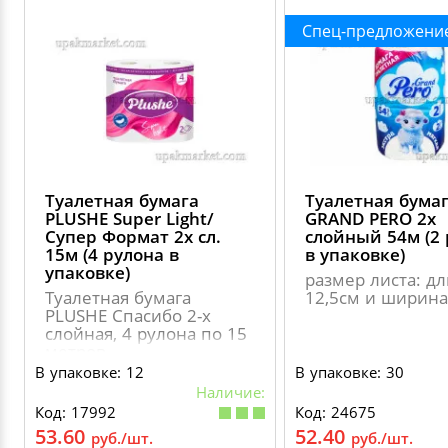
Спец-предложени
Туалетная бумага
Туалетная бума
PLUSHE Super Light/
GRAND PERO 2х
Супер Формат 2х сл.
слойный 54м (2
15м (4 рулона в
в упаковке)
упаковке)
размер листа: д
Туалетная бумага
12,5см и ширина
PLUSHE Спасибо 2-х
слойная, 4 рулона по 15
метров
В упаковке: 12
В упаковке: 30
Наличие:
Код: 17992
Код: 24675
53.60
52.40
руб./шт.
руб./шт.