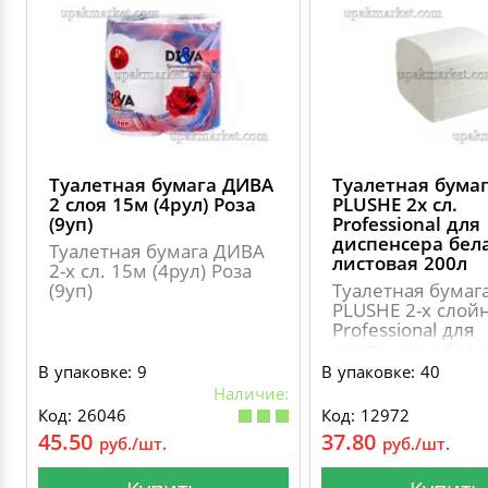
Туалетная бумага ДИВА
Туалетная бума
2 слоя 15м (4рул) Роза
PLUSHE 2х сл.
(9уп)
Professional для
диспенсера бел
Туалетная бумага ДИВА
листовая 200л
2-х сл. 15м (4рул) Роза
(9уп)
Туалетная бумаг
PLUSHE 2-х слой
Professional для
диспенсера бела
В упаковке: 9
В упаковке: 40
Наличие:
Код: 26046
Код: 12972
45.50
37.80
руб./шт.
руб./шт.