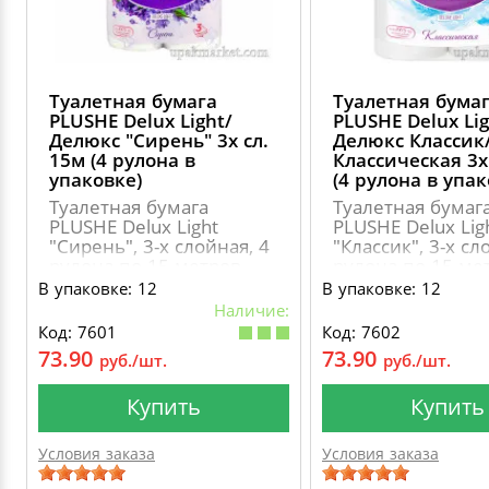
Туалетная бумага
Туалетная бума
PLUSHE Delux Light/
PLUSHE Delux Lig
Делюкс "Сирень" 3х сл.
Делюкс Классик
15м (4 рулона в
Классическая 3х
упаковке)
(4 рулона в упак
Туалетная бумага
Туалетная бумаг
PLUSHE Delux Light
PLUSHE Delux Lig
"Сирень", 3-х слойная, 4
"Классик", 3-х сл
рулона по 15 метров
рулона по 15 ме
В упаковке: 12
В упаковке: 12
Наличие:
Код: 7601
Код: 7602
73.90
73.90
руб./шт.
руб./шт.
Купить
Купить
Условия заказа
Условия заказа