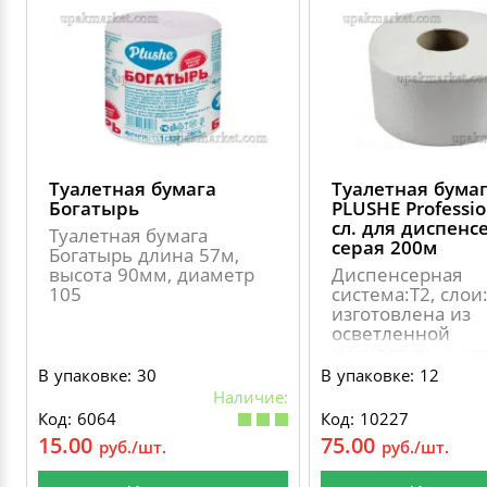
Туалетная бумага
Туалетная бума
Богатырь
PLUSHE Professio
сл. для диспенс
Туалетная бумага
серая 200м
Богатырь длина 57м,
высота 90мм, диаметр
Диспенсерная
105
система:Т2, слои:
изготовлена из
осветленной
макулатуры, ши
листа: 9 см длин
В упаковке: 30
В упаковке: 12
рулона: 200 м., 
Наличие:
втулки: 60 мм., 
Код: 6064
Код: 10227
рулона: 180 мм
15.00
75.00
руб./шт.
руб./шт.