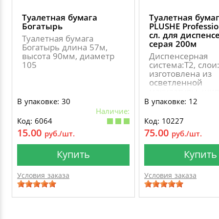
Туалетная бумага
Туалетная бума
Богатырь
PLUSHE Professio
сл. для диспенс
Туалетная бумага
серая 200м
Богатырь длина 57м,
высота 90мм, диаметр
Диспенсерная
105
система:Т2, слои:
изготовлена из
осветленной
макулатуры, ши
листа: 9 см длин
В упаковке: 30
В упаковке: 12
рулона: 200 м., 
Наличие:
втулки: 60 мм., 
Код: 6064
Код: 10227
рулона: 180 мм
15.00
75.00
руб./шт.
руб./шт.
Купить
Купить
Условия заказа
Условия заказа