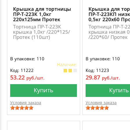
Крышка для тортницы
Крышка для то
ПР-Т-223К 1,0кг
ПР-Т-223КП низ
220х125мм Протек
0,5кг 220х60 Пр
Тортница ПР-Т-223К
Тортница ПР-Т-2
крышка 1,0кг /220*125/
крышка низкая 0
Протек (110шт)
/220*60/ Протек
В упаковке: 110
В упаковке: 110
Наличие:
Код: 11222
Код: 11223
53.22
29.87
руб./шт.
руб./шт.
Купить
Купить
Условия заказа
Условия заказа