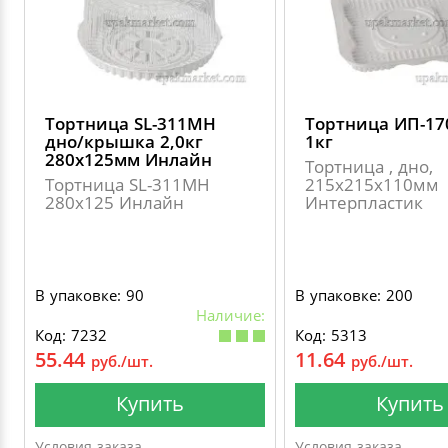
ДЕКОРАТИВНЫЕ УКРАШЕНИЯ
УПАКОВКА ДЛЯ ТОРТОВ
ВАТНО-БУМАЖНАЯ ПРОДУКЦИЯ
ИЗОЛЕНТЫ
СТИРАЛЬНЫЕ ПОРОШКИ
ПАКЕТЫ СЛАЙДЕРЫ И ЗИПЛОКИ ( ZIP LOC
УПАКОВКА ДЛЯ ЯИЦ
САЛФЕТКИ, ПОЛОТЕНЦА
КРЕППИРОВАННЫЕ ЛЕНТЫ
КОНДИЦИОНЕРЫ ДЛЯ БЕЛЬЯ
ПАКЕТЫ ПОЛИПРОПИЛЕНОВЫЕ
Тортница SL-311MH
Тортница ИП-17
САЛФЕТКИ ВЛАЖНЫЕ
СКЛАДСКАЯ УПАКОВКА
СРЕДСТВА ДЛЯ УБОРКИ И ЧИСТКИ
дно/крышка 2,0кг
1кг
280х125мм Инлайн
Тортница , дно,
ПАКЕТЫ С ПЕТЛЕВЫМИ РУЧКАМИ
Тортница SL-311MH
215х215х110мм
ТУАЛЕТНАЯ БУМАГА
СРЕДСТВА ДЛЯ МЫТЬЯ ПОСУДЫ
280х125 Инлайн
Интерпластик
ПАКЕТЫ С ВЫРУБНЫМИ РУЧКАМИ
НИКА
ПЛАСТИКОВЫЕ И БУМАЖНЫЕ ПАКЕТЫ
В упаковке: 90
В упаковке: 200
ФЛОРЕАЛЬ
Наличие:
Код: 7232
Код: 5313
КУРЬЕРСКИЕ И ПОЧТОВЫЕ ПАКЕТЫ
55.44
11.64
руб./шт.
руб./шт.
СИНЕРГЕТИК
Купить
Купить
АВТОХИМИЯ
Условия заказа
Условия заказа