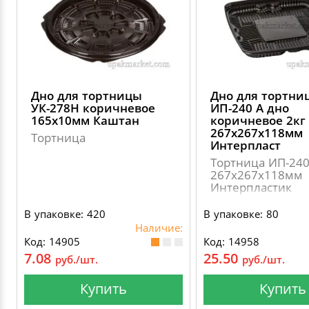
Дно для тортницы
Дно для тортни
УК-278Н коричневое
ИП-240 А дно
165х10мм Каштан
коричневое 2кг
267х267х118мм
Тортница
Интерпласт
Тортница ИП-24
267х267х118мм
Интерпластик
В упаковке: 420
В упаковке: 80
Наличие:
Код: 14905
Код: 14958
7.08
25.50
руб./шт.
руб./шт.
Купить
Купить