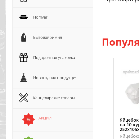
Homver
Бытовая химия
Популя
Подарочная упаковка
Новогодняя продукция
Канцелярские товары
АКЦИИ
Яйцебок
на 10 к
252х105
Яйцебок