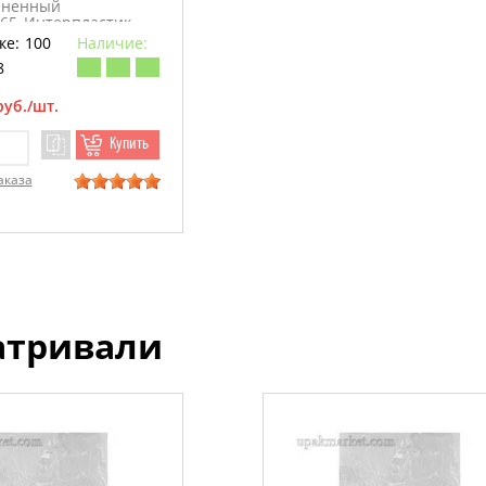
ененный
х65_Интерпластик
ке: 100
Наличие:
8
руб./шт.
Купить
аказа
атривали