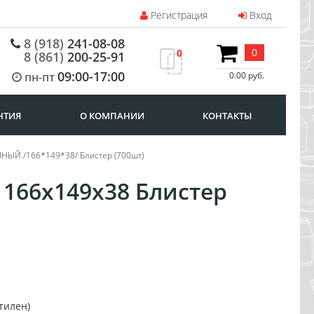
Регистрация
Вход
8 (918)
241-08-08
0
0
8 (861)
200-25-91
09:00-17:00
пн-пт
0.00 руб.
НТИЯ
О КОМПАНИИ
КОНТАКТЫ
ЧНЫЙ /166*149*38/ Блистер (700шт)
 166х149х38 Блистер
тилен)