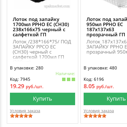
Лоток под запайку
Лоток под запа
1700мл PPHO EC (CН30)
950мл PPHO EC
238х166х75 черный с
187х137х63
салфеткой ГП
прозрачный ГП
Лоток /238*166*75/ ПОД
Лоток 187х137х
ЗАПАЙКУ PPСO ЕС
ЗАПАЙКУ PPHO 
(CН30) черный c
прозрачный 950
салфеткой 1700мл ГП
(280шт)
В упаковке: 280
В упаковке: 480
Наличие:
Код: 7945
Код: 6196
19.29
8.05
руб./шт.
руб./шт.
Купить
Купить
Условия заказа
Условия заказа