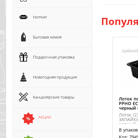
Homver
Популя
Бытовая химия
Подарочная упаковка
Новогодняя продукция
Канцелярские товары
Лоток п
PPHO EC
черный 
Лоток /2
АКЦИИ
ЗАПАЙКУ
черный 
ГП (280ш
В упаков
Код: 794