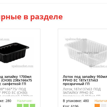
рные в разделе
од запайку 1700мл
Лоток под запайку 950м
 (CН30) 238х166х75
PPHO EC 187х137х63
с салфеткой ГП
прозрачный ГП
38*166*75/ ПОД
Лоток 187х137х63 ПОД
 PPСO ЕС (CН30)
ЗАПАЙКУ PPHO EC
c салфеткой 1700мл
прозрачный 950мл ГП
т)
ке: 280
Наличие:
В упаковке: 480
Наличи
5
Код: 6196