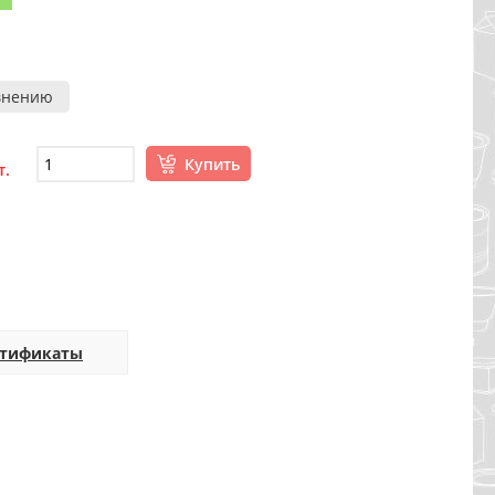
внению
Купить
т.
ртификаты