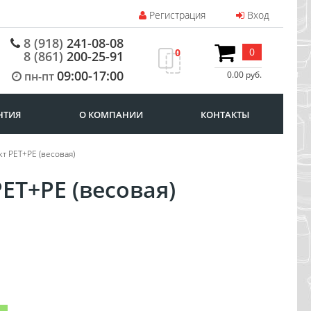
Регистрация
Вход
8 (918)
241-08-08
0
0
8 (861)
200-25-91
09:00-17:00
пн-пт
0.00 руб.
НТИЯ
О КОМПАНИИ
КОНТАКТЫ
т PET+PE (весовая)
ET+PE (весовая)