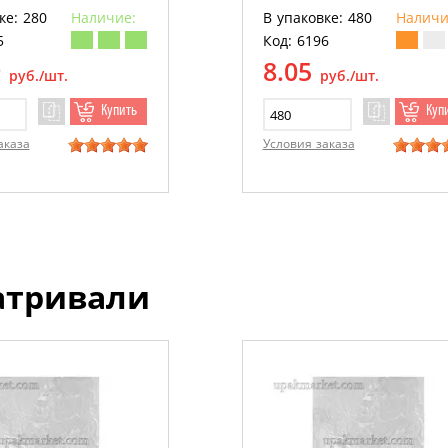
т)
ке: 280
Наличие:
В упаковке: 480
Наличи
5
Код: 6196
9
8.05
руб./шт.
руб./шт.
Купить
Куп
аказа
Условия заказа
атривали