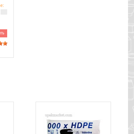
е:
ить