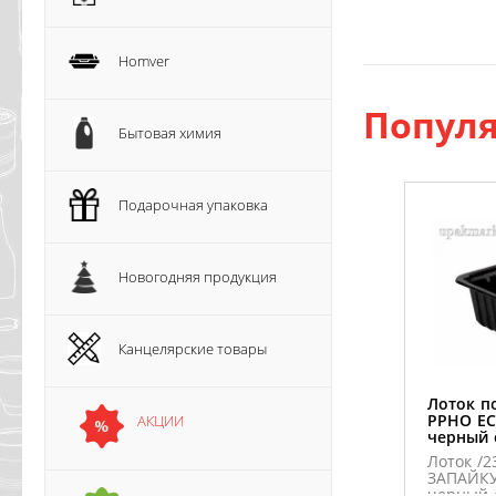
Homver
Популя
Бытовая химия
Подарочная упаковка
Новогодняя продукция
Канцелярские товары
Лоток п
PPHO EC
АКЦИИ
черный 
Лоток /2
ЗАПАЙКУ
черный 