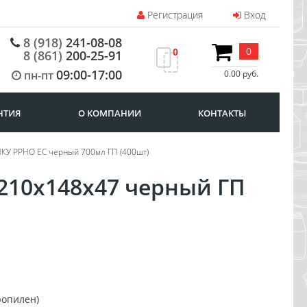
Регистрация
Вход
8 (918)
241-08-08
0
0
8 (861)
200-25-91
09:00-17:00
пн-пт
0.00 руб.
НТИЯ
О КОМПАНИИ
КОНТАКТЫ
ЙКУ PPHO EC черный 700мл ГП (400шт)
 210х148х47 черный ГП
ропилен)