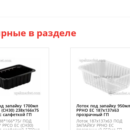
рные в разделе
од запайку 1700мл
Лоток под запайку 950м
 (CН30) 238х166х75
PPHO EC 187х137х63
с салфеткой ГП
прозрачный ГП
38*166*75/ ПОД
Лоток 187х137х63 ПОД
 PPСO ЕС (CН30)
ЗАПАЙКУ PPHO EC
c салфеткой 1700мл
прозрачный 950мл ГП