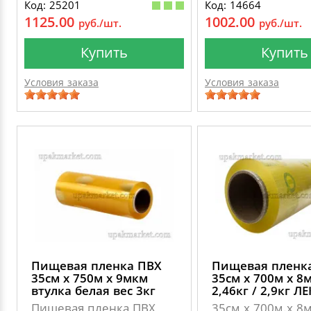
Код: 25201
Код: 14664
1125.00
1002.00
руб./шт.
руб./шт.
Купить
Купить
Условия заказа
Условия заказа
Пищевая пленка ПВХ
Пищевая пленк
35см х 750м х 9мкм
35см х 700м х 8
втулка белая вес 3кг
2,46кг / 2,9кг Л
Пищевая пленка ПВХ
35см х 700м.х 8