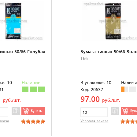
тишью 50/66 Голубая
Бумага тишью 50/66 Зол
T66
ке: 10
Наличие:
В упаковке: 10
Наличи
31
Код: 20637
0
97.00
руб./шт.
руб./шт.
Купить
Куп
аказа
Условия заказа