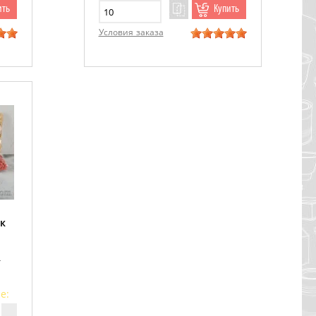
ить
Купить
Условия заказа
к
-
е: