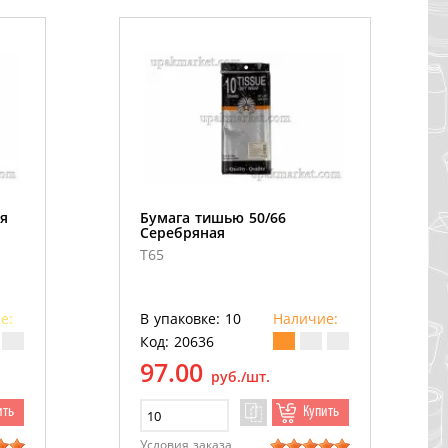
я
Бумага тишью 50/66
Серебряная
T65
е:
В упаковке: 10
Наличие:
Код: 20636
97.00
руб./шт.
ить
Купить
Условия заказа