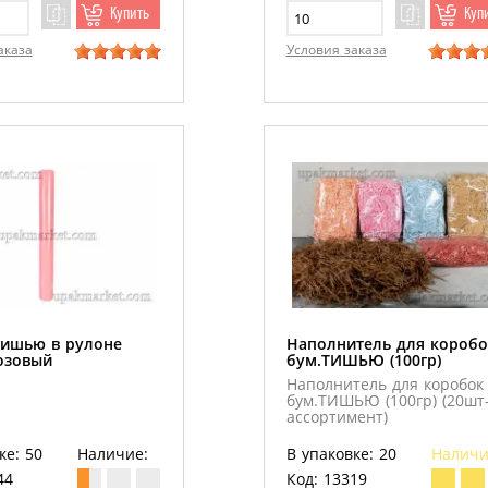
Купить
Куп
аказа
Условия заказа
тишью в рулоне
Наполнитель для коробо
Розовый
бум.ТИШЬЮ (100гр)
Наполнитель для коробок
бум.ТИШЬЮ (100гр) (20шт
ассортимент)
ке: 50
Наличие:
В упаковке: 20
Наличи
44
Код: 13319