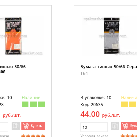
тишью 50/66
Бумага тишью 50/66 Сера
ая
T64
ке: 10
Наличие:
В упаковке: 10
Наличи
28
Код: 20635
0
44.00
руб./шт.
руб./шт.
Купить
Куп
аказа
Условия заказа