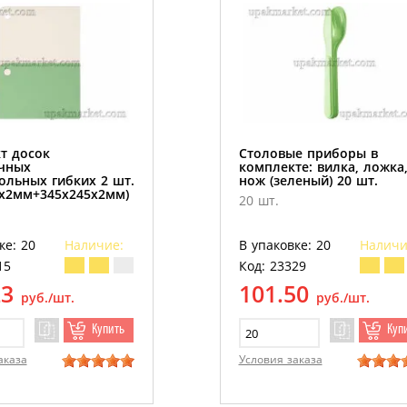
т досок
Столовые приборы в
чных
комплекте: вилка, ложка
ольных гибких 2 шт.
нож (зеленый) 20 шт.
5х2мм+345х245х2мм)
20 шт.
ке: 20
Наличие:
В упаковке: 20
Наличи
15
Код: 23329
23
101.50
руб./шт.
руб./шт.
Купить
Куп
аказа
Условия заказа