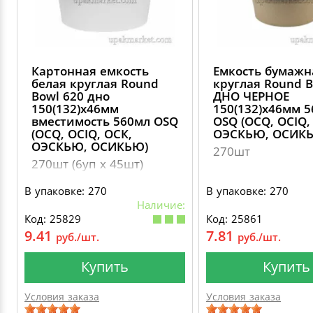
Картонная емкость
Емкость бумажн
белая круглая Round
круглая Round B
Bowl 620 дно
ДНО ЧЕРНОЕ
150(132)х46мм
150(132)х46мм 
вместимость 560мл OSQ
OSQ (OCQ, OCIQ,
(OCQ, OCIQ, ОСК,
ОЭСКЬЮ, ОСИК
ОЭСКЬЮ, ОСИКЬЮ)
270шт
270шт (6уп х 45шт)
В упаковке: 270
В упаковке: 270
Наличие:
Код: 25829
Код: 25861
9.41
7.81
руб./шт.
руб./шт.
Купить
Купить
Условия заказа
Условия заказа