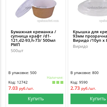
Бумажная креманка /
Крышка для кр
супница крафт /d1-
93мм прозрачн
121,d2-93,h-73/ 500мл
Виридо /10уп х 
РМП
Виридо
500шт
В упаковке: 500
В упаковке: 800
Наличие:
Код: 12742
Код: 9590
7.03
2.73
руб./шт.
руб./шт.
Купить
Купить