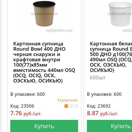
Картонная супница
Картонная бела
Round Bowl 400 ДНО
супница Round 
черная снаружи и
500 ДНО д100(7
крафтовая внутри
490мл OSQ (OCQ,
100(77)х85мм
ОСК, ОЭСКЬЮ,
вместимость 440мл OSQ
ОСИКЬЮ)
(OCQ, OCIQ, ОСК,
600шт
ОЭСКЬЮ, ОСИКЬЮ)
600шт
В упаковке: 600
В упаковке: 600
Наличие:
Код: 23506
Код: 23692
7.76
8.87
руб./шт.
руб./шт.
Купить
Купить