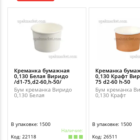
ДЕКОРАТИВНЫЕ УКРАШЕНИЯ
УПАКОВКА ДЛЯ ТОРТОВ
ВАТНО-БУМАЖНАЯ ПРОДУКЦИЯ
ИЗОЛЕНТЫ
СТИРАЛЬНЫЕ ПОРОШКИ
ПАКЕТЫ СЛАЙДЕРЫ И ЗИПЛОКИ ( ZIP LOC
УПАКОВКА ДЛЯ ЯИЦ
САЛФЕТКИ, ПОЛОТЕНЦА
КРЕППИРОВАННЫЕ ЛЕНТЫ
КОНДИЦИОНЕРЫ ДЛЯ БЕЛЬЯ
ПАКЕТЫ ПОЛИПРОПИЛЕНОВЫЕ
САЛФЕТКИ ВЛАЖНЫЕ
СКЛАДСКАЯ УПАКОВКА
СРЕДСТВА ДЛЯ УБОРКИ И ЧИСТКИ
ПАКЕТЫ С ПЕТЛЕВЫМИ РУЧКАМИ
ТУАЛЕТНАЯ БУМАГА
СРЕДСТВА ДЛЯ МЫТЬЯ ПОСУДЫ
ПАКЕТЫ С ВЫРУБНЫМИ РУЧКАМИ
Креманка бумажная
Креманка бума
0,130 Белая Виридо
0,130 Крафт Вир
НИКА
/d1-75,d2-60,h-50/
75 d2-60 h-50
ПЛАСТИКОВЫЕ И БУМАЖНЫЕ ПАКЕТЫ
Бум креманка Виридо
Бум креманка В
0,130 Белая
0,130 Крафт
ФЛОРЕАЛЬ
КУРЬЕРСКИЕ И ПОЧТОВЫЕ ПАКЕТЫ
СИНЕРГЕТИК
В упаковке: 1500
В упаковке: 1500
Наличие:
АВТОХИМИЯ
Код: 22118
Код: 26511