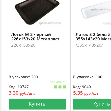
Лоток M-2 черный
Лоток S-2 белый
226х153х20 Мегапласт
355х143х20 Мег
226х153х20
/355х143х20/
В упаковке: 200
В упаковке: 100
Наличие:
Код: 10747
Код: 9040
3.30
5.35
руб./шт.
руб./шт.
Купить
Купить