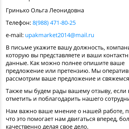
ДЕКОРАТИВНЫЕ УКРАШЕНИЯ
УПАКОВКА ДЛЯ ТОРТОВ
ВАТНО-БУМАЖНАЯ ПРОДУКЦИЯ
ИЗОЛЕНТЫ
СТИРАЛЬНЫЕ ПОРОШКИ
Гринько Ольга Леонидовна
ПАКЕТЫ СЛАЙДЕРЫ И ЗИПЛОКИ ( ZIP LOC
Телефон:
8(988) 471-80-25
УПАКОВКА ДЛЯ ЯИЦ
САЛФЕТКИ, ПОЛОТЕНЦА
КРЕППИРОВАННЫЕ ЛЕНТЫ
КОНДИЦИОНЕРЫ ДЛЯ БЕЛЬЯ
ПАКЕТЫ ПОЛИПРОПИЛЕНОВЫЕ
e-mail:
upakmarket2014@mail.ru
САЛФЕТКИ ВЛАЖНЫЕ
СКЛАДСКАЯ УПАКОВКА
СРЕДСТВА ДЛЯ УБОРКИ И ЧИСТКИ
В письме укажите вашу должность, компан
ПАКЕТЫ С ПЕТЛЕВЫМИ РУЧКАМИ
которую вы представляете и ваши контакт
ТУАЛЕТНАЯ БУМАГА
СРЕДСТВА ДЛЯ МЫТЬЯ ПОСУДЫ
данные. Как можно полнее опишите ваше
ПАКЕТЫ С ВЫРУБНЫМИ РУЧКАМИ
предложение или претензию. Мы операти
НИКА
рассмотрим ваше предложение и свяжемся 
ПЛАСТИКОВЫЕ И БУМАЖНЫЕ ПАКЕТЫ
Также мы будем рады вашему отзыву, если 
ФЛОРЕАЛЬ
отметить и поблагодарить нашего сотрудни
КУРЬЕРСКИЕ И ПОЧТОВЫЕ ПАКЕТЫ
СИНЕРГЕТИК
Нам важно ваше мнение о нашей работе, 
что это помогает нам двигаться вперед, бо
АВТОХИМИЯ
качественно делая свое дело.