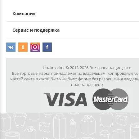
ДЕКОРАТИВНЫЕ УКРАШЕНИЯ
УПАКОВКА ДЛЯ ТОРТОВ
ВАТНО-БУМАЖНАЯ ПРОДУКЦИЯ
ИЗОЛЕНТЫ
СТИРАЛЬНЫЕ ПОРОШКИ
Компания
ПАКЕТЫ СЛАЙДЕРЫ И ЗИПЛОКИ ( ZIP LOC
УПАКОВКА ДЛЯ ЯИЦ
САЛФЕТКИ, ПОЛОТЕНЦА
КРЕППИРОВАННЫЕ ЛЕНТЫ
КОНДИЦИОНЕРЫ ДЛЯ БЕЛЬЯ
Сервис и поддержка
ПАКЕТЫ ПОЛИПРОПИЛЕНОВЫЕ
САЛФЕТКИ ВЛАЖНЫЕ
СКЛАДСКАЯ УПАКОВКА
СРЕДСТВА ДЛЯ УБОРКИ И ЧИСТКИ
ПАКЕТЫ С ПЕТЛЕВЫМИ РУЧКАМИ
ТУАЛЕТНАЯ БУМАГА
СРЕДСТВА ДЛЯ МЫТЬЯ ПОСУДЫ
Upakmarket © 2013-2026 Все права защищены.
ПАКЕТЫ С ВЫРУБНЫМИ РУЧКАМИ
Все торговые марки принадлежат их владельцам. Копирование с
частей сайта в какой бы то ни было форме без разрешения владел
НИКА
прав запрещено
ПЛАСТИКОВЫЕ И БУМАЖНЫЕ ПАКЕТЫ
ФЛОРЕАЛЬ
КУРЬЕРСКИЕ И ПОЧТОВЫЕ ПАКЕТЫ
СИНЕРГЕТИК
АВТОХИМИЯ