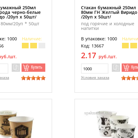
бумажный 250мл
Стакан бумажный 250мл
рода черно-белые
80мм ГН Желтый Виридо
до /20уп х 50шт/
/20уп х 50шт/
 80мм/20уп * 50шт
под горячие и холодные
напитки
ке: 1000
Наличие:
В упаковке: 1000
Наличи
56
Код: 13667
2.17
руб./шт.
руб./шт.
Купить
Куп
аказа
Условия заказа