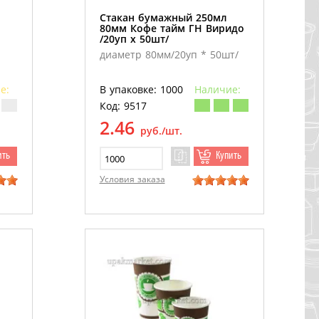
Стакан бумажный 250мл
80мм Кофе тайм ГН Виридо
/20уп х 50шт/
диаметр 80мм/20уп * 50шт/
е:
В упаковке: 1000
Наличие:
Код: 9517
2.46
руб./шт.
ить
Купить
Условия заказа