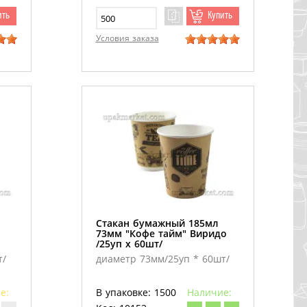
ить
Купить
Условия заказа
Стакан бумажный 185мл
73мм "Кофе тайм" Виридо
/25уп х 60шт/
т/
диаметр 73мм/25уп * 60шт/
е:
В упаковке: 1500
Наличие: