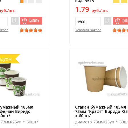
6
Код: 9515
1.79
руб./шт.
руб./шт.
Купить
Куп
аказа
Условия заказа
ндуем
бумажный 185мл
Стакан бумажный 185мл
фе,чай Виридо
73мм "Крафт" Виридо /25
60шт/
х 60шт/
73мм/25уп * 60шт/
диаметр 73мм/25уп * 60ш