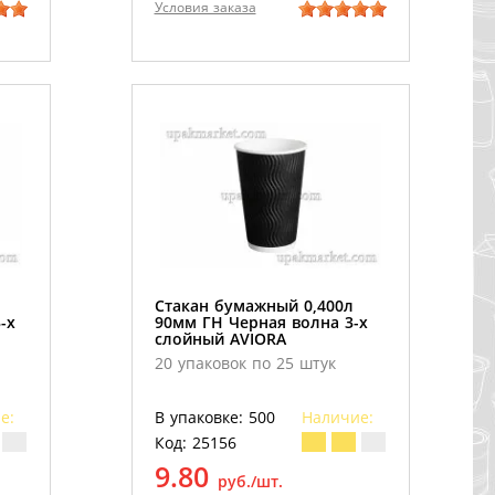
Условия заказа
Стакан бумажный 0,400л
-х
90мм ГН Черная волна 3-х
слойный AVIORA
20 упаковок по 25 штук
е:
В упаковке: 500
Наличие:
Код: 25156
9.80
руб./шт.