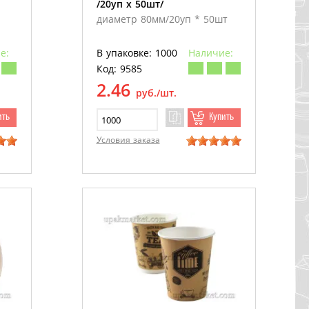
/20уп х 50шт/
диаметр 80мм/20уп * 50шт
е:
В упаковке: 1000
Наличие:
Код: 9585
2.46
руб./шт.
ить
Купить
Условия заказа