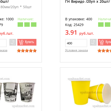
50шт/
ГН Виридо /20уп х 20шт/
 80мм/20уп * 50шт
ке: 1000
Наличие:
В упаковке: 400
Наличи
79
Код: 25429
3.91
руб./шт.
руб./шт.
Купить
Куп
аказа
Условия заказа