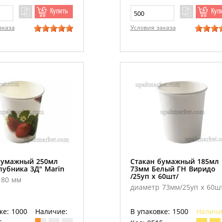
Купить
Куп
аказа
Условия заказа
бумажный 250мл
Стакан бумажный 185мл
лубника 3Д" Marin
73мм Белый ГН Виридо
/25уп х 60шт/
 80 мм
диаметр 73мм/25уп х 60ш
ке: 1000
Наличие:
В упаковке: 1500
Наличи