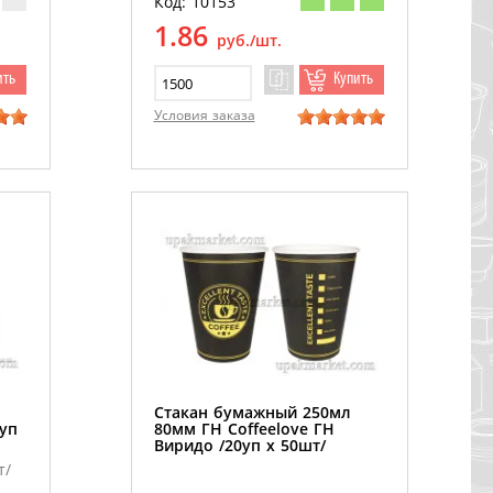
Код: 10153
1.86
руб./шт.
ить
Купить
Условия заказа
Стакан бумажный 250мл
уп
80мм ГН Coffeelove ГН
Виридо /20уп х 50шт/
т/