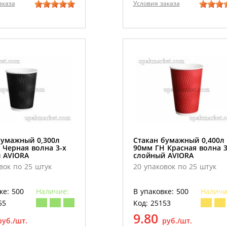
аказа
Условия заказа
бумажный 0,300л
Стакан бумажный 0,400л
 Черная волна 3-х
90мм ГН Красная волна 3
 AVIORA
слойный AVIORA
вок по 25 штук
20 упаковок по 25 штук
ке: 500
Наличие:
В упаковке: 500
Наличи
55
Код: 25153
9.80
руб./шт.
руб./шт.