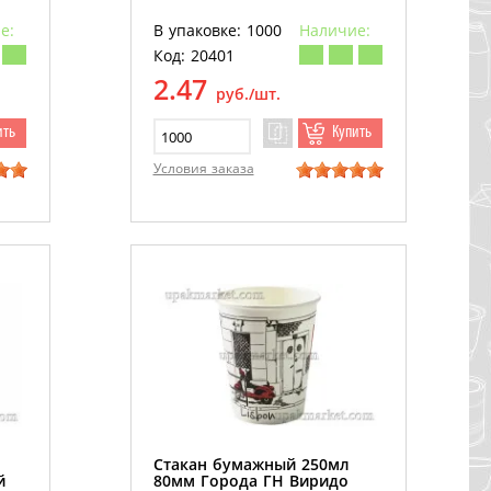
е:
В упаковке: 1000
Наличие:
Код: 20401
2.47
руб./шт.
ить
Купить
Условия заказа
Стакан бумажный 250мл
й
80мм Города ГН Виридо