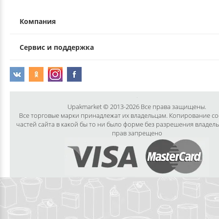
ДЕКОРАТИВНЫЕ УКРАШЕНИЯ
УПАКОВКА ДЛЯ ТОРТОВ
ВАТНО-БУМАЖНАЯ ПРОДУКЦИЯ
ИЗОЛЕНТЫ
СТИРАЛЬНЫЕ ПОРОШКИ
Компания
ПАКЕТЫ СЛАЙДЕРЫ И ЗИПЛОКИ ( ZIP LOC
УПАКОВКА ДЛЯ ЯИЦ
САЛФЕТКИ, ПОЛОТЕНЦА
КРЕППИРОВАННЫЕ ЛЕНТЫ
КОНДИЦИОНЕРЫ ДЛЯ БЕЛЬЯ
Сервис и поддержка
ПАКЕТЫ ПОЛИПРОПИЛЕНОВЫЕ
САЛФЕТКИ ВЛАЖНЫЕ
СКЛАДСКАЯ УПАКОВКА
СРЕДСТВА ДЛЯ УБОРКИ И ЧИСТКИ
ПАКЕТЫ С ПЕТЛЕВЫМИ РУЧКАМИ
ТУАЛЕТНАЯ БУМАГА
СРЕДСТВА ДЛЯ МЫТЬЯ ПОСУДЫ
Upakmarket © 2013-2026 Все права защищены.
ПАКЕТЫ С ВЫРУБНЫМИ РУЧКАМИ
Все торговые марки принадлежат их владельцам. Копирование с
частей сайта в какой бы то ни было форме без разрешения владел
НИКА
прав запрещено
ПЛАСТИКОВЫЕ И БУМАЖНЫЕ ПАКЕТЫ
ФЛОРЕАЛЬ
КУРЬЕРСКИЕ И ПОЧТОВЫЕ ПАКЕТЫ
СИНЕРГЕТИК
АВТОХИМИЯ