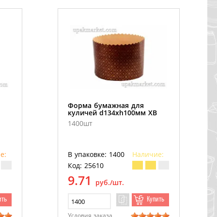
Форма бумажная для
куличей d134хh100мм ХВ
1400шт
е:
В упаковке: 1400
Наличие:
Код: 25610
9.71
руб./шт.
ить
Купить
Условия заказа