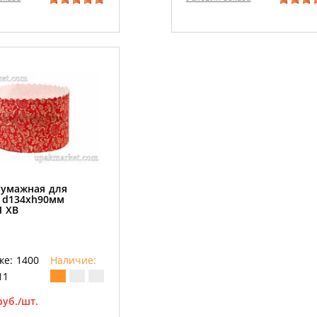
умажная для
 d134хh90мм
 ХВ
ке: 1400
Наличие:
11
руб./шт.