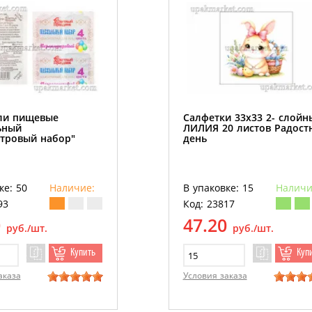
ли пищевые
Салфетки 33х33 2- слойн
ьный
ЛИЛИЯ 20 листов Радост
тровый набор"
день
ке: 50
Наличие:
В упаковке: 15
Наличи
93
Код: 23817
0
47.20
руб./шт.
руб./шт.
Купить
Куп
аказа
Условия заказа