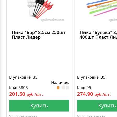
ДЕКОРАТИВНЫЕ УКРАШЕНИЯ
УПАКОВКА ДЛЯ ТОРТОВ
ВАТНО-БУМАЖНАЯ ПРОДУКЦИЯ
ИЗОЛЕНТЫ
СТИРАЛЬНЫЕ ПОРОШКИ
ПАКЕТЫ СЛАЙДЕРЫ И ЗИПЛОКИ ( ZIP LOC
УПАКОВКА ДЛЯ ЯИЦ
САЛФЕТКИ, ПОЛОТЕНЦА
КРЕППИРОВАННЫЕ ЛЕНТЫ
КОНДИЦИОНЕРЫ ДЛЯ БЕЛЬЯ
ПАКЕТЫ ПОЛИПРОПИЛЕНОВЫЕ
Пика "Бар" 8,5см 250шт
Пика "Булава" 8
САЛФЕТКИ ВЛАЖНЫЕ
СКЛАДСКАЯ УПАКОВКА
СРЕДСТВА ДЛЯ УБОРКИ И ЧИСТКИ
Пласт Лидер
400шт Пласт Ли
ПАКЕТЫ С ПЕТЛЕВЫМИ РУЧКАМИ
ТУАЛЕТНАЯ БУМАГА
СРЕДСТВА ДЛЯ МЫТЬЯ ПОСУДЫ
ПАКЕТЫ С ВЫРУБНЫМИ РУЧКАМИ
НИКА
ПЛАСТИКОВЫЕ И БУМАЖНЫЕ ПАКЕТЫ
В упаковке: 35
В упаковке: 35
ФЛОРЕАЛЬ
Наличие:
Код: 5803
Код: 95
КУРЬЕРСКИЕ И ПОЧТОВЫЕ ПАКЕТЫ
201.50
274.90
руб./шт.
руб./шт.
СИНЕРГЕТИК
Купить
Купить
АВТОХИМИЯ
Условия заказа
Условия заказа