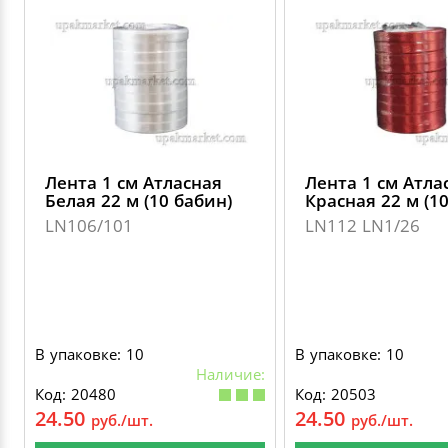
ДЕКОРАТИВНЫЕ УКРАШЕНИЯ
УПАКОВКА ДЛЯ ТОРТОВ
ВАТНО-БУМАЖНАЯ ПРОДУКЦИЯ
ИЗОЛЕНТЫ
СТИРАЛЬНЫЕ ПОРОШКИ
ПАКЕТЫ СЛАЙДЕРЫ И ЗИПЛОКИ ( ZIP LOC
УПАКОВКА ДЛЯ ЯИЦ
САЛФЕТКИ, ПОЛОТЕНЦА
КРЕППИРОВАННЫЕ ЛЕНТЫ
КОНДИЦИОНЕРЫ ДЛЯ БЕЛЬЯ
ПАКЕТЫ ПОЛИПРОПИЛЕНОВЫЕ
САЛФЕТКИ ВЛАЖНЫЕ
СКЛАДСКАЯ УПАКОВКА
СРЕДСТВА ДЛЯ УБОРКИ И ЧИСТКИ
ПАКЕТЫ С ПЕТЛЕВЫМИ РУЧКАМИ
Лента 1 см Атласная
Лента 1 см Атла
ТУАЛЕТНАЯ БУМАГА
СРЕДСТВА ДЛЯ МЫТЬЯ ПОСУДЫ
Белая 22 м (10 бабин)
Красная 22 м (1
ПАКЕТЫ С ВЫРУБНЫМИ РУЧКАМИ
LN106/101
LN112 LN1/26
НИКА
ПЛАСТИКОВЫЕ И БУМАЖНЫЕ ПАКЕТЫ
ФЛОРЕАЛЬ
КУРЬЕРСКИЕ И ПОЧТОВЫЕ ПАКЕТЫ
В упаковке: 10
В упаковке: 10
СИНЕРГЕТИК
Наличие:
Код: 20480
Код: 20503
24.50
24.50
руб./шт.
руб./шт.
АВТОХИМИЯ