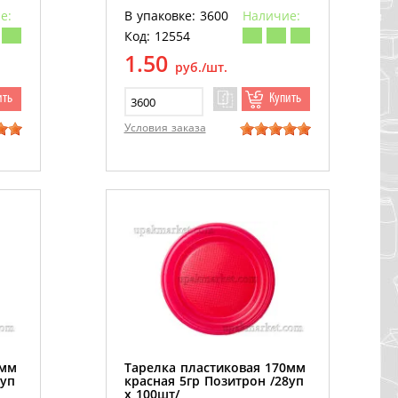
е:
В упаковке: 3600
Наличие:
Код: 12554
1.50
руб./шт.
ить
Купить
Условия заказа
0мм
Тарелка пластиковая 170мм
8уп
красная 5гр Позитрон /28уп
х 100шт/