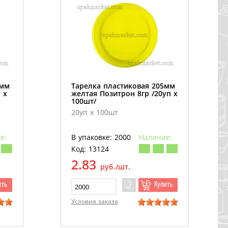
5мм
Тарелка пластиковая 205мм
 х
желтая Позитрон 8гр /20уп х
100шт/
20уп х 100шт
е:
В упаковке: 2000
Наличие:
Код: 13124
2.83
руб./шт.
ить
Купить
Условия заказа