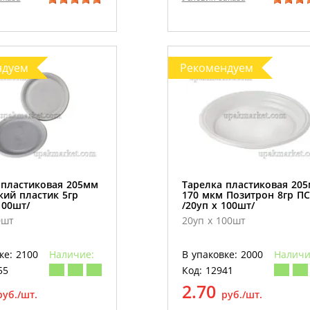
ндуем
Рекомендуем
 пластиковая 205мм
Тарелка пластиковая 20
кий пластик 5гр
170 мкм Позитрон 8гр ПС
100шт/
/20уп х 100шт/
0шт
20уп х 100шт
ке: 2100
Наличие:
В упаковке: 2000
Наличи
55
Код: 12941
2.70
руб./шт.
руб./шт.