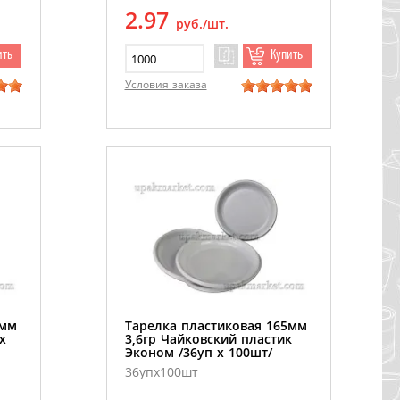
2.97
руб./шт.
ить
Купить
Условия заказа
5мм
Тарелка пластиковая 165мм
х
3,6гр Чайковский пластик
Эконом /36уп х 100шт/
36упх100шт