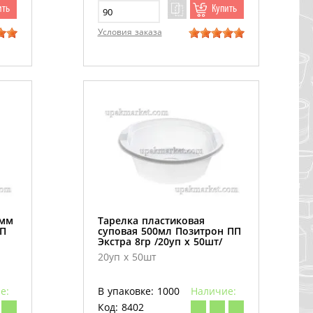
ить
Купить
Условия заказа
5мм
Тарелка пластиковая
ПП
суповая 500мл Позитрон ПП
Экстра 8гр /20уп х 50шт/
20уп х 50шт
е:
В упаковке: 1000
Наличие:
Код: 8402