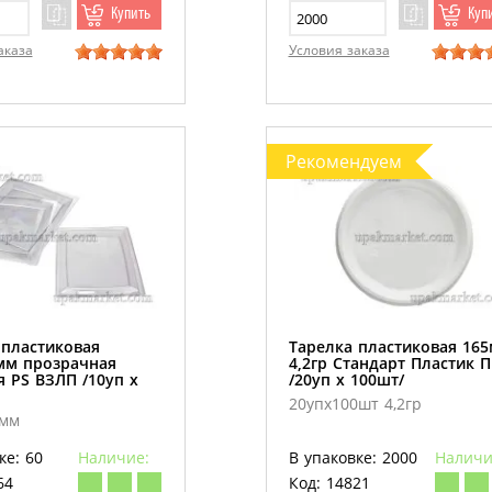
Купить
Куп
аказа
Условия заказа
Рекомендуем
 пластиковая
Тарелка пластиковая 16
мм прозрачная
4,2гр Стандарт Пластик 
я PS ВЗЛП /10уп х
/20уп х 100шт/
20упх100шт 4,2гр
 мм
ке: 60
Наличие:
В упаковке: 2000
Наличи
64
Код: 14821