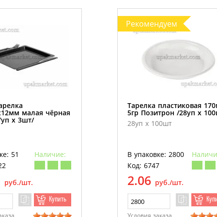
Рекомендуем
арелка
Тарелка пластиковая 17
х12мм малая чёрная
5гр Позитрон /28уп х 100
уп х 3шт/
28уп х 100шт
ке: 51
Наличие:
В упаковке: 2800
Наличи
22
Код: 6747
1
2.06
руб./шт.
руб./шт.
Купить
Куп
аказа
Условия заказа