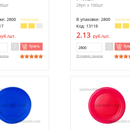
00шт
28уп х 100шт
ке: 2800
Наличие:
В упаковке: 2800
Наличи
17
Код: 13118
2.13
руб./шт.
руб./шт.
Купить
Куп
аказа
Условия заказа