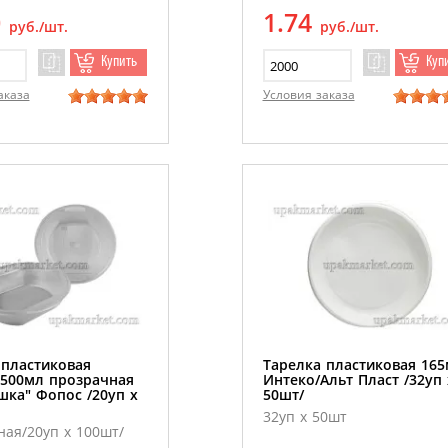
0
1.74
руб./шт.
руб./шт.
Купить
Куп
аказа
Условия заказа
 пластиковая
Тарелка пластиковая 16
 500мл прозрачная
Интеко/Альт Пласт /32уп 
шка" Фопос /20уп х
50шт/
32уп х 50шт
ая/20уп х 100шт/