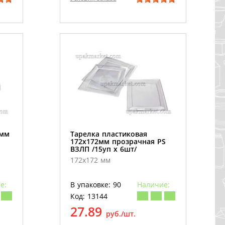
5мм
Тарелка пластиковая
172х172мм прозрачная PS
ВЗЛП /15уп х 6шт/
172х172 мм
е:
В упаковке: 90
Наличие:
Код: 13144
27.89
руб./шт.