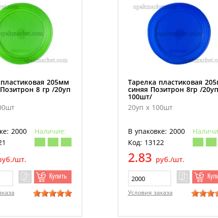
 пластиковая 205мм
Тарелка пластиковая 20
Позитрон 8 гр /20уп
синяя Позитрон 8гр /20уп
100шт/
00шт
20уп х 100шт
ке: 2000
Наличие:
В упаковке: 2000
Наличи
21
Код: 13122
2.83
руб./шт.
руб./шт.
Купить
Куп
аказа
Условия заказа