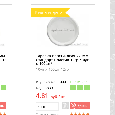
Рекомендуем
0мм
Тарелка пластиковая 220мм
шт/
Стандарт Пластик 12гр /10уп
х 100шт/
10уп х 100шт 12гр
е:
В упаковке: 1000
Наличие:
Код: 5839
4.81
руб./шт.
ить
Купить
Условия заказа