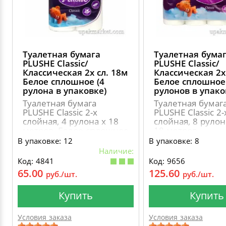
Туалетная бумага
Туалетная бума
PLUSHE Classic/
PLUSHE Classic/
Классическая 2х сл. 18м
Классическая 2х
Белое сплошное (4
Белое сплошное 
рулона в упаковке)
рулонов в упако
Туалетная бумага
Туалетная бумаг
PLUSHE Classic 2-х
PLUSHE Classic 2-
слойная, 4 рулона х 18
слойная, 8 руло
метров, Белое сплошное
18 метров
В упаковке: 12
В упаковке: 8
Наличие:
Код: 4841
Код: 9656
65.00
125.60
руб./шт.
руб./шт.
Купить
Купить
Условия заказа
Условия заказа