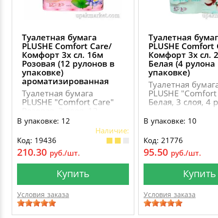
Туалетная бумага
Туалетная бума
PLUSHE Comfort Сare/
PLUSHE Comfort 
Комфорт 3х сл. 16м
Комфорт 3х сл. 
Розовая (12 рулонов в
Белая (4 рулона
упаковке)
упаковке)
ароматизированная
Туалетная бумаг
Туалетная бумага
PLUSHE "Comfort 
PLUSHE "Comfort Сare"
Белая, 3 слоя, 4 
Розовая, 3 слоя, 12
рулонов,
В упаковке: 12
В упаковке: 10
ароматиризованная
Наличие:
Код: 19436
Код: 21776
210.30
95.50
руб./шт.
руб./шт.
Купить
Купить
Условия заказа
Условия заказа