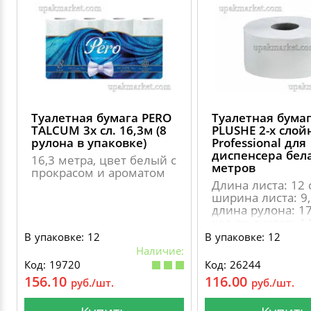
Туалетная бумага PERO
Туалетная бума
TALCUM 3х сл. 16,3м (8
PLUSHE 2-х слой
рулона в упаковке)
Professional для
диспенсера бел
16,3 метра, цвет белый с
метров
прокрасом и ароматом
Длина листа: 12 
ширина листа: 9,
длина рулона: 17
кол-во листов: 1
диаметр втулки: 
В упаковке: 12
В упаковке: 12
диаметр рулона:
Наличие:
мм., диспенсерн
Код: 19720
Код: 26244
система:Т2, слои:
156.10
116.00
руб./шт.
руб./шт.
изготовлена из 
целлюлозы.