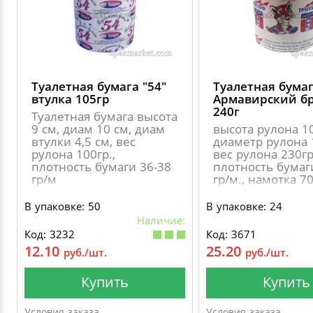
ДЕКОРАТИВНЫЕ УКРАШЕНИЯ
УПАКОВКА ДЛЯ ТОРТОВ
ВАТНО-БУМАЖНАЯ ПРОДУКЦИЯ
ИЗОЛЕНТЫ
СТИРАЛЬНЫЕ ПОРОШКИ
ПАКЕТЫ СЛАЙДЕРЫ И ЗИПЛОКИ ( ZIP LOC
УПАКОВКА ДЛЯ ЯИЦ
САЛФЕТКИ, ПОЛОТЕНЦА
КРЕППИРОВАННЫЕ ЛЕНТЫ
КОНДИЦИОНЕРЫ ДЛЯ БЕЛЬЯ
ПАКЕТЫ ПОЛИПРОПИЛЕНОВЫЕ
Туалетная бумага "54"
Туалетная бума
САЛФЕТКИ ВЛАЖНЫЕ
СКЛАДСКАЯ УПАКОВКА
СРЕДСТВА ДЛЯ УБОРКИ И ЧИСТКИ
втулка 105гр
Армавирский б
240г
Туалетная бумага высота
ПАКЕТЫ С ПЕТЛЕВЫМИ РУЧКАМИ
9 см, диам 10 см, диам
высота рулона 1
ТУАЛЕТНАЯ БУМАГА
СРЕДСТВА ДЛЯ МЫТЬЯ ПОСУДЫ
втулки 4,5 см, вес
диаметр рулона 
рулона 100гр.,
вес рулона 230гр
ПАКЕТЫ С ВЫРУБНЫМИ РУЧКАМИ
плотность бумаги 36-38
плотность бумаг
НИКА
гр/м
гр/м., намотка 7
ПЛАСТИКОВЫЕ И БУМАЖНЫЕ ПАКЕТЫ
В упаковке: 50
В упаковке: 24
ФЛОРЕАЛЬ
Наличие:
Код: 3232
Код: 3671
КУРЬЕРСКИЕ И ПОЧТОВЫЕ ПАКЕТЫ
12.10
25.20
руб./шт.
руб./шт.
СИНЕРГЕТИК
Купить
Купить
АВТОХИМИЯ
Условия заказа
Условия заказа