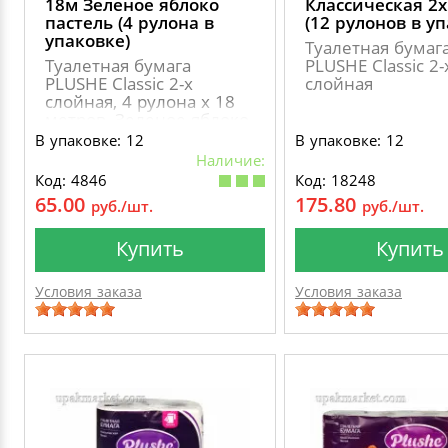
18м Зеленое яблоко
Классическая 2х
пастель (4 рулона в
(12 рулонов в у
упаковке)
Туалетная бумаг
Туалетная бумага
PLUSHE Classic 2-
PLUSHE Classic 2-х
слойная
слойная, 4 рулона х 18
метров, Зеленое яблоко
пастель
В упаковке: 12
В упаковке: 12
Наличие:
Код: 4846
Код: 18248
65.00
175.80
руб./шт.
руб./шт.
Купить
Купить
Условия заказа
Условия заказа