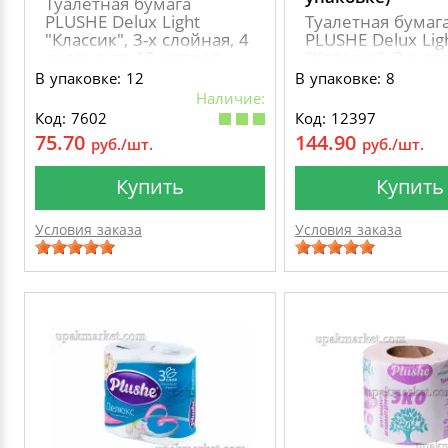
Туалетная бумага
PLUSHE Delux Light
Туалетная бумаг
"Классик", 3-х слойная, 4
PLUSHE Delux Lig
рулона по 15 метров
"Классик", 3-х сл
рулонов по 15 м
В упаковке: 12
В упаковке: 8
Наличие:
Код: 7602
Код: 12397
75.70
144.90
руб./шт.
руб./шт.
Купить
Купить
Условия заказа
Условия заказа