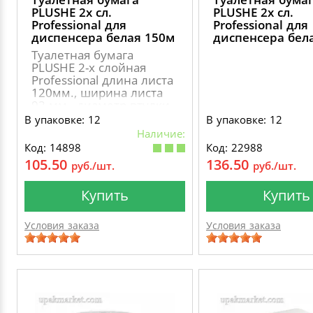
PLUSHE 2х сл.
PLUSHE 2х сл.
Professional для
Professional для
диспенсера белая 150м
диспенсера бел
Туалетная бумага
PLUSHE 2-х слойная
Professional длина листа
120мм., ширина листа
92 мм., диаметр втулки
60мм., диаметр рулона
В упаковке: 12
В упаковке: 12
168мм..
Наличие:
Код: 14898
Код: 22988
105.50
136.50
руб./шт.
руб./шт.
Купить
Купить
Условия заказа
Условия заказа