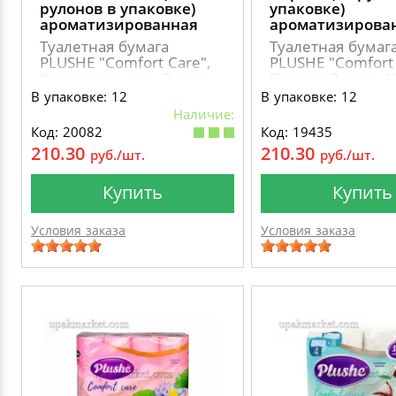
рулонов в упаковке)
упаковке)
ароматизированная
ароматизирова
Туалетная бумага
Туалетная бумаг
PLUSHE "Comfort Сare",
PLUSHE "Comfort 
Кокос и ваниль, 3 слоя,
Персик, 3 слоя, 1
12 рулонов,
рулонов,
В упаковке: 12
В упаковке: 12
ароматизированная
ароматизирован
Наличие:
Код: 20082
Код: 19435
210.30
210.30
руб./шт.
руб./шт.
Купить
Купить
Условия заказа
Условия заказа