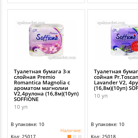
Туалетная бумага 3-х
Туалетная бумаг
слойная Premio
сойная Pr.Tosca
Romantica Magnolia с
Lavander V2, 4р
ароматом магнолии
(16,8м)(10уп) SO
V2,4рулона (16,8м)(10уп)
10 уп
SOFFIONE
10 уп
В упаковке: 10
В упаковке: 10
Наличие:
Код: 25017
Код: 25018