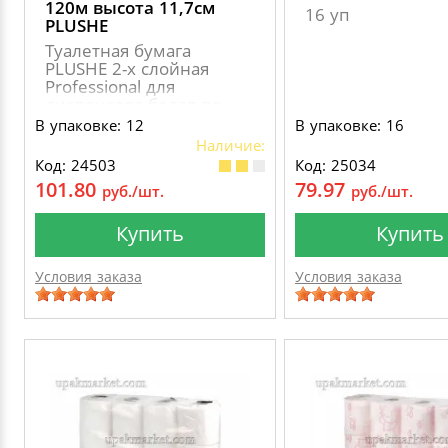
120м высота 11,7см
16 уп
PLUSHE
Туалетная бумага
PLUSHE 2-х слойная
Professional для
диспенсера белая по
120 метров, с
В упаковке: 12
В упаковке: 16
перфорацией, длина
Наличие:
листа 180мм., ширина
Код: 24503
Код: 25034
листа 117мм., диаметр
101.80
79.97
руб./шт.
руб./шт.
втулки 60мм., диаметр
рулона 165мм., тип
системы Т9
Купить
Купить
Условия заказа
Условия заказа