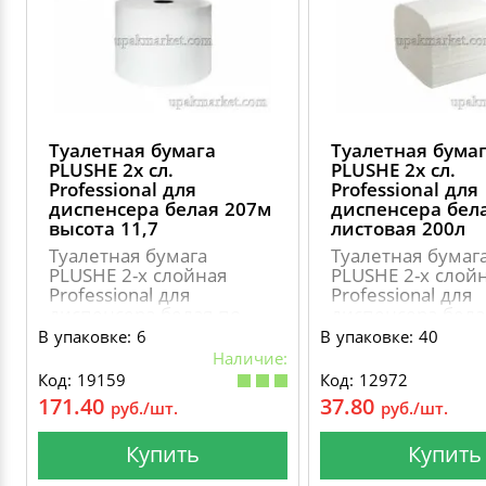
Туалетная бумага
Туалетная бума
PLUSHE 2х сл.
PLUSHE 2х сл.
Professional для
Professional для
диспенсера белая 207м
диспенсера бел
высота 11,7
листовая 200л
Туалетная бумага
Туалетная бумаг
PLUSHE 2-х слойная
PLUSHE 2-х слой
Professional для
Professional для
диспенсера белая по
диспенсера бела
207 метров, с
В упаковке: 6
В упаковке: 40
перфорацией, длина
Наличие:
листа 180мм., ширина
Код: 19159
Код: 12972
листа 117мм., диаметр
171.40
37.80
руб./шт.
руб./шт.
втулки 38мм., диаметр
рулона 188мм., тип
системы Т8
Купить
Купить