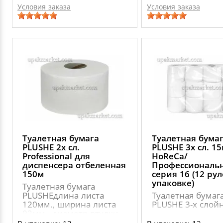
Условия заказа
Условия заказа
Туалетная бумага
Туалетная бума
PLUSHE 2х сл.
PLUSHE 3х сл. 1
Professional для
HoReCa/
диспенсера отбеленная
Профессиональ
150м
серия 16 (12 ру
упаковке)
Туалетная бумага
PLUSHEдлина листа
Туалетная бумаг
120мм., ширина листа
PLUSHE 3-х слой
92мм., диаметр втулки
60мм., диаметр рулона