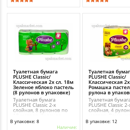
Туалетная бумага
Туалетная бума
PLUSHE Classic/
PLUSHE Classic/
Классическая 2х сл. 18м
Классическая 2х
Зеленое яблоко пастель
Ромашка пастел
(8 рулонов в упаковке)
рулона в упаков
Туалетная бумага
Туалетная бумаг
PLUSHE Classic 2-х
PLUSHE Classic 2-
слойная, 8 рулонов по
слойная, 4 рулон
18 метров, Зеленое
метров, Ромашк
яблоко пастель
пастель
В упаковке: 8
В упаковке: 12
Наличие: