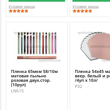
Условия заказа
Условия заказа
Пленка 65мкм 58/10м
Пленка 54х45 м
матовая пыльно
веер. белый и 
розовая двух.стор.
/4уп х 10л/
(10рул)
P32
LN615