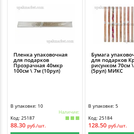
ДЕКОРАТИВНЫЕ УКРАШЕНИЯ
УПАКОВКА ДЛЯ ТОРТОВ
ВАТНО-БУМАЖНАЯ ПРОДУКЦИЯ
ИЗОЛЕНТЫ
СТИРАЛЬНЫЕ ПОРОШКИ
ПАКЕТЫ СЛАЙДЕРЫ И ЗИПЛОКИ ( ZIP LOC
УПАКОВКА ДЛЯ ЯИЦ
САЛФЕТКИ, ПОЛОТЕНЦА
КРЕППИРОВАННЫЕ ЛЕНТЫ
КОНДИЦИОНЕРЫ ДЛЯ БЕЛЬЯ
ПАКЕТЫ ПОЛИПРОПИЛЕНОВЫЕ
САЛФЕТКИ ВЛАЖНЫЕ
СКЛАДСКАЯ УПАКОВКА
СРЕДСТВА ДЛЯ УБОРКИ И ЧИСТКИ
ПАКЕТЫ С ПЕТЛЕВЫМИ РУЧКАМИ
Пленка упаковочная
Бумага упаково
ТУАЛЕТНАЯ БУМАГА
СРЕДСТВА ДЛЯ МЫТЬЯ ПОСУДЫ
для подарков
для подарков К
Прозрачная 40мкр
рисунком 70см \
ПАКЕТЫ С ВЫРУБНЫМИ РУЧКАМИ
100см \ 7м (10рул)
(5рул) МИКС
НИКА
ПЛАСТИКОВЫЕ И БУМАЖНЫЕ ПАКЕТЫ
ФЛОРЕАЛЬ
КУРЬЕРСКИЕ И ПОЧТОВЫЕ ПАКЕТЫ
В упаковке: 10
В упаковке: 5
СИНЕРГЕТИК
Наличие:
Код: 25187
Код: 25184
88.30
128.50
руб./шт.
руб./шт.
АВТОХИМИЯ