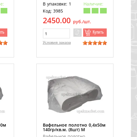
е:
В упаковке: 1
Наличие:
Код: 3985
2450.00
руб./шт.
ить
Купить
Условия заказа
50м
Вафельное полотно 0,4х50м
140гр/кв.м. (8шт) М
Вафельное полотно