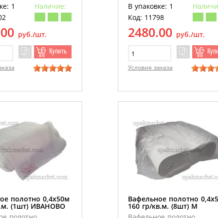
ке: 1
Наличие:
В упаковке: 1
Наличи
02
Код: 11798
.00
2480.00
руб./шт.
руб./шт.
Купить
Куп
аказа
Условия заказа
ое полотно 0,4х50м
Вафельное полотно 0,4х
в.м. (1шт) ИВАНОВО
160 гр/кв.м. (8шт) М
ое полотно
Вафельное полотно