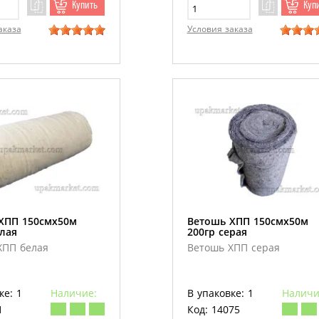
Купить
Куп
аказа
Условия заказа
ХПП 150смх50м
Ветошь ХПП 150смх50м
елая
200гр серая
ХПП белая
Ветошь ХПП серая
ке: 1
Наличие:
В упаковке: 1
Наличи
1
Код: 14075