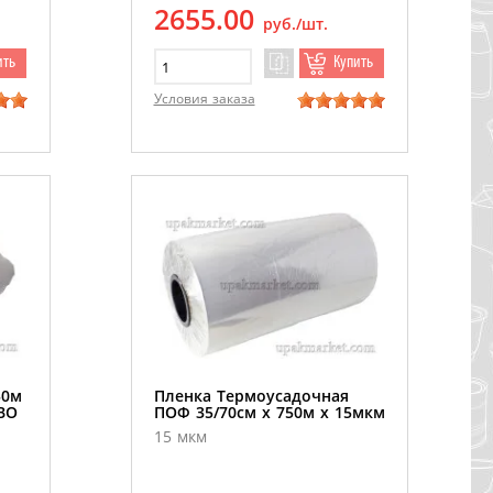
2655.00
руб./шт.
ить
Купить
Условия заказа
50м
Пленка Термоусадочная
ОВО
ПОФ 35/70см х 750м х 15мкм
15 мкм