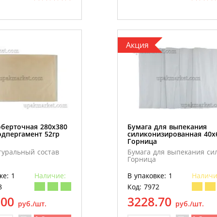
Акция
оберточная 280х380
Бумага для выпекания
одпергамент 52гр
силиконизированная 40х
Горница
туральный состав
Бумага для выпекания сил
Горница
ке: 1
Наличие:
В упаковке: 1
Наличи
8
Код: 7972
.00
3228.70
руб./шт.
руб./шт.