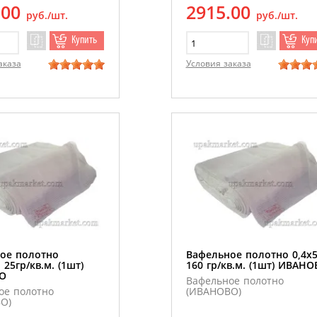
.00
2915.00
руб./шт.
руб./шт.
Купить
Куп
аказа
Условия заказа
ое полотно
Вафельное полотно 0,4х
 25гр/кв.м. (1шт)
160 гр/кв.м. (1шт) ИВАН
О
Вафельное полотно
ое полотно
(ИВАНОВО)
О)