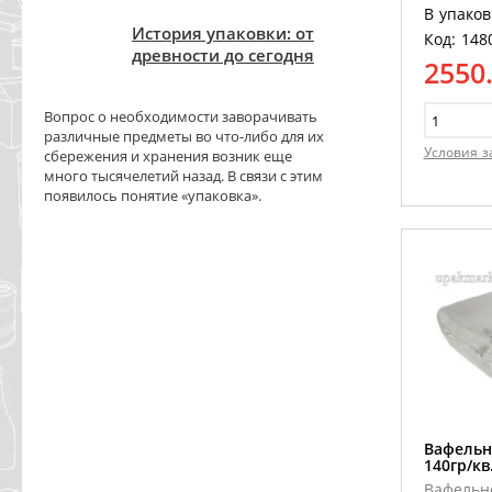
В упаков
История упаковки: от
Код: 148
древности до сегодня
2550
Вопрос о необходимости заворачивать
различные предметы во что-либо для их
Условия з
сбережения и хранения возник еще
много тысячелетий назад. В связи с этим
появилось понятие «упаковка».
Вафельн
140гр/к
Вафельн