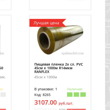
Лучшая цена
Пищевая пленка 2х сл. PVC
60
45см х 1000м R14мкм
RANFLEХ
ик.
45см х 1000м
е:
В упаковке: 1
Наличие:
Код: 8265
3107.00
руб./шт.