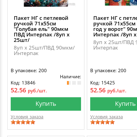
Пакет НГ с петлевой
Пакет НГ с петл
ручкой 71х55см
ручкой 71х55см
"Голубая ель" 90мкм
год у ворот" 90
ПВД Интерпак /8уп х
Интерпак /8уп х
25шт/
8уп х 25шт/ПВД 
8уп х 25шт/ПВД 90мкм/
Интерпак
Интерпак
В упаковке: 200
В упаковке: 200
Наличие:
Код: 13846
Код: 15425
52.56
52.56
руб./шт.
руб./шт.
Купить
Купить
Условия заказа
Условия заказа