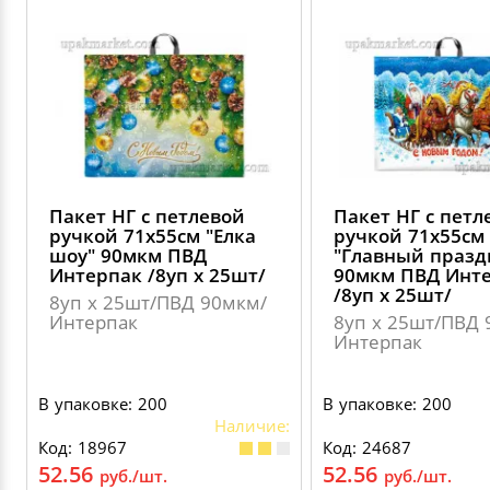
Пакет НГ с петлевой
Пакет НГ с петл
ручкой 71х55см "Елка
ручкой 71х55см
шоу" 90мкм ПВД
"Главный празд
Интерпак /8уп х 25шт/
90мкм ПВД Инт
/8уп х 25шт/
8уп х 25шт/ПВД 90мкм/
Интерпак
8уп х 25шт/ПВД 
Интерпак
В упаковке: 200
В упаковке: 200
Наличие:
Код: 18967
Код: 24687
52.56
52.56
руб./шт.
руб./шт.