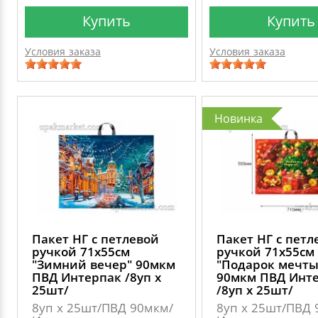
Купить
Купить
Условия заказа
Условия заказа
Новинка
Пакет НГ с петлевой
Пакет НГ с петл
ручкой 71х55см
ручкой 71х55см
"Зимний вечер" 90мкм
"Подарок мечты
ПВД Интерпак /8уп х
90мкм ПВД Инт
25шт/
/8уп х 25шт/
8уп х 25шт/ПВД 90мкм/
8уп х 25шт/ПВД 