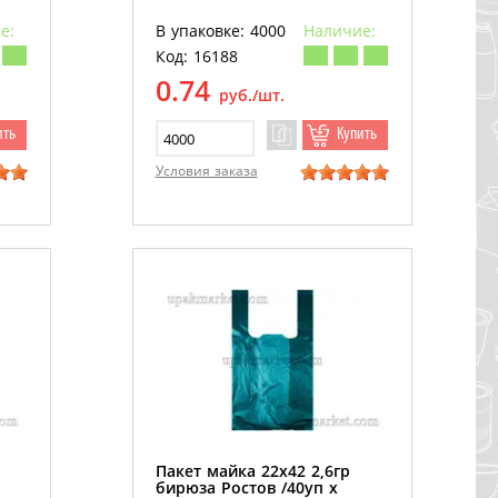
е:
В упаковке: 4000
Наличие:
Код: 16188
0.74
руб./шт.
ить
Купить
Условия заказа
Пакет майка 22х42 2,6гр
бирюза Ростов /40уп х