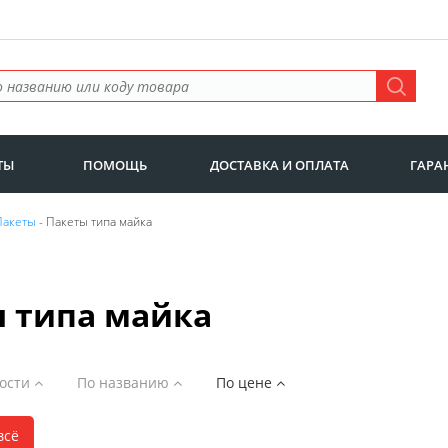
ТЫ
ПОМОЩЬ
ДОСТАВКА И ОПЛАТА
ГАРА
Пакеты
- Пакеты типа майка
 типа майка
ности
По названию
По цене
всё