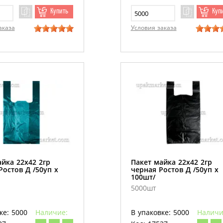
Купить
Куп
аказа
Условия заказа
йка 22х42 2гр
Пакет майка 22х42 2гр
остов Д /50уп х
черная Ростов Д /50уп х
100шт/
5000шт
ке: 5000
Наличие:
В упаковке: 5000
Наличи