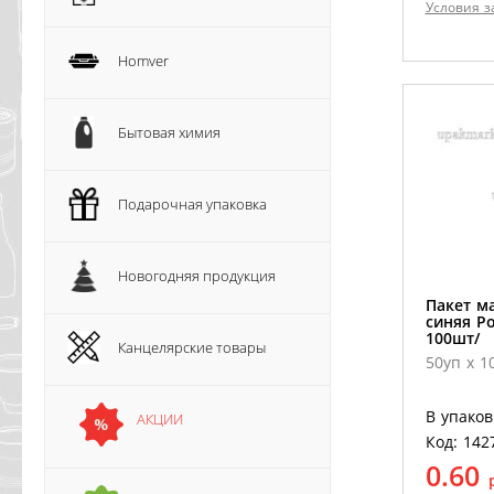
Условия з
Homver
Бытовая химия
Подарочная упаковка
Новогодняя продукция
Пакет ма
синяя Ро
100шт/
Канцелярские товары
50уп х 1
В упаков
АКЦИИ
Код: 142
0.60