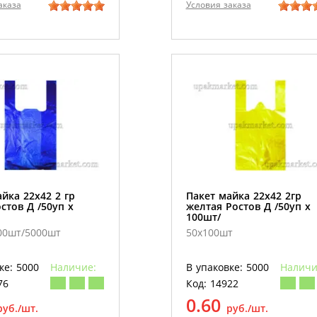
аказа
Условия заказа
йка 22х42 2 гр
Пакет майка 22х42 2гр
стов Д /50уп х
желтая Ростов Д /50уп х
100шт/
00шт/5000шт
50х100шт
ке: 5000
Наличие:
В упаковке: 5000
Наличи
76
Код: 14922
0.60
руб./шт.
руб./шт.