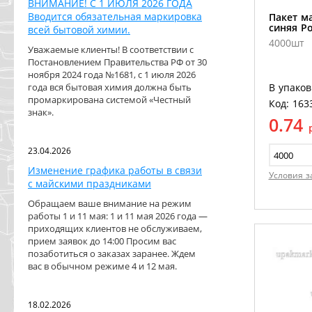
ВНИМАНИЕ! С 1 ИЮЛЯ 2026 ГОДА
Вводится обязательная маркировка
Пакет ма
синяя Ро
всей бытовой химии.
4000шт
Уважаемые клиенты! В соответствии с
Постановлением Правительства РФ от 30
ноября 2024 года №1681, с 1 июля 2026
года вся бытовая химия должна быть
В упаков
промаркирована системой «Честный
Код: 163
знак».
0.74
23.04.2026
Изменение графика работы в связи
Условия з
с майскими праздниками
Обращаем ваше внимание на режим
работы 1 и 11 мая: 1 и 11 мая 2026 года —
приходящих клиентов не обслуживаем,
прием заявок до 14:00 Просим вас
позаботиться о заказах заранее. Ждем
вас в обычном режиме 4 и 12 мая.
18.02.2026