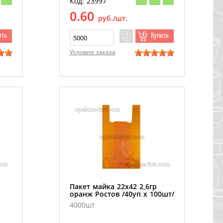
Код: 23997
0.60
руб./шт.
ить
Купить
Условия заказа
Пакет майка 22х42 2,6гр
оранж Ростов /40уп х 100шт/
4000шт