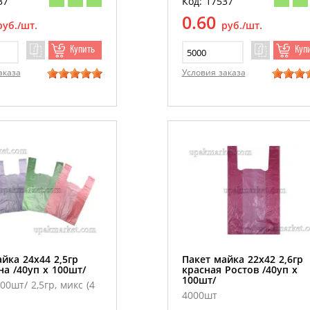
37
Код: 17537
0.60
руб./шт.
руб./шт.
Купить
Куп
аказа
Условия заказа
йка 24х44 2,5гр
Пакет майка 22х42 2,6гр
а /40уп х 100шт/
красная Ростов /40уп х
100шт/
00шт/ 2,5гр, микс (4
4000шт