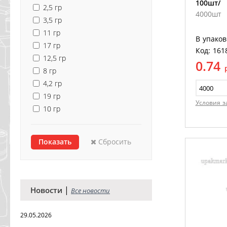
100шт/
2,5 гр
4000шт
3,5 гр
11 гр
В упаков
17 гр
Код: 161
12,5 гр
0.74
8 гр
4,2 гр
19 гр
Условия з
10 гр
Сбросить
|
Новости
Все новости
29.05.2026