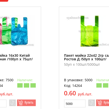
айка 16х30 Китай
Пакет майка 22х42 2гр са
ная /100уп х 75шт/
Ростов Д /50уп х 100шт/
50уп х 100шт/5000шт
ке: 7500
Наличие:
В упаковке: 5000
Наличи
04
Код: 14264
0.60
руб./шт.
руб./шт.
Купить
Куп