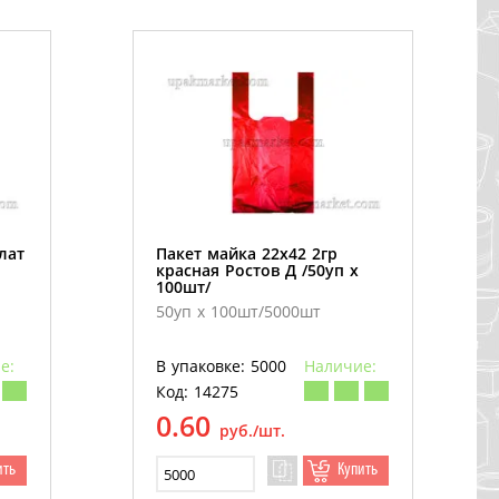
лат
Пакет майка 22х42 2гр
красная Ростов Д /50уп х
100шт/
50уп х 100шт/5000шт
е:
В упаковке: 5000
Наличие:
Код: 14275
0.60
руб./шт.
ить
Купить