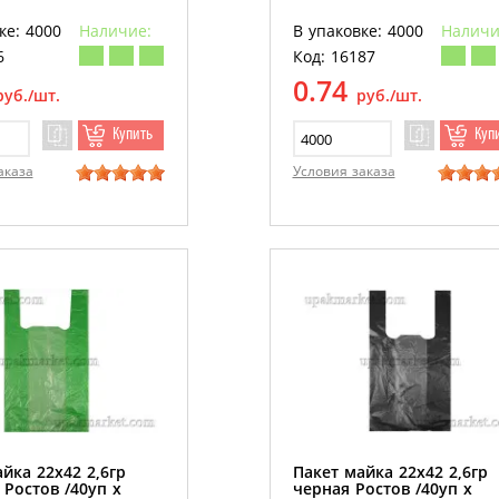
ке: 4000
Наличие:
В упаковке: 4000
Наличи
6
Код: 16187
0.74
руб./шт.
руб./шт.
Купить
Куп
аказа
Условия заказа
йка 22х42 2,6гр
Пакет майка 22х42 2,6гр
Ростов /40уп х
черная Ростов /40уп х