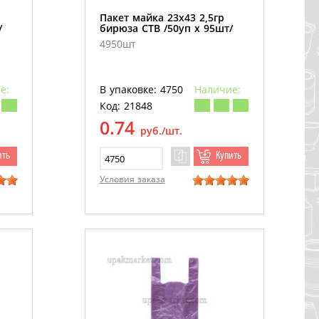
Пакет майка 23х43 2,5гр
/
бирюза СТВ /50уп х 95шт/
4950шт
е:
В упаковке: 4750
Наличие:
Код: 21848
0.74
руб./шт.
ить
Купить
Условия заказа