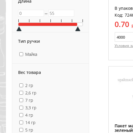
Длина
В упаков
─
Код: 724
0.70
Тип ручки
Условия з
Майка
Вес товара
2 гр
2,6 гр
7 гр
3,3 гр
4 гр
14 гр
Пакет ма
5 гр
зеленый 