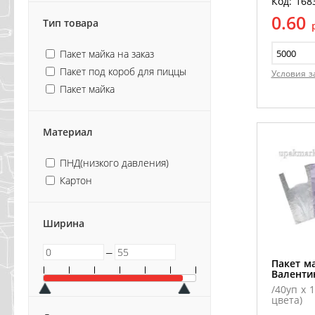
Код: 168
0.60
Тип товара
Пакет майка на заказ
Пакет под короб для пиццы
Условия з
Пакет майка
Материал
ПНД(низкого давления)
Картон
Ширина
─
Пакет ма
Валентин
/40уп х 1
цвета)