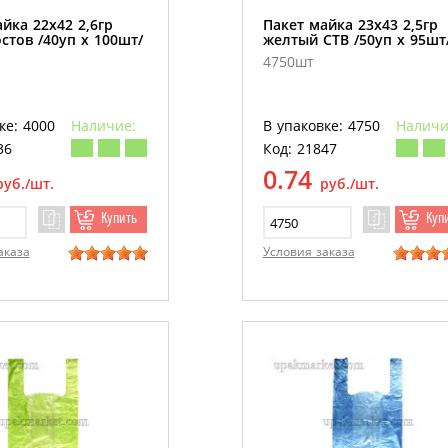
йка 22х42 2,6гр
Пакет майка 23х43 2,5гр
стов /40уп х 100шт/
желтый СТВ /50уп х 95шт
4750шт
ке: 4000
Наличие:
В упаковке: 4750
Наличи
36
Код: 21847
0.74
руб./шт.
руб./шт.
Купить
Куп
аказа
Условия заказа