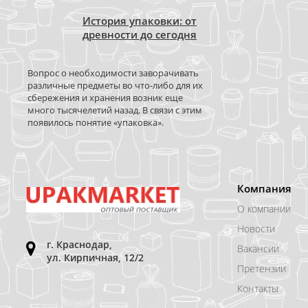
История упаковки: от
древности до сегодня
Вопрос о необходимости заворачивать
различные предметы во что-либо для их
сбережения и хранения возник еще
много тысячелетий назад. В связи с этим
появилось понятие «упаковка».
Компания
О компании
Новости
г. Краснодар,
Вакансии
ул. Кирпичная, 12/2
Претензии
Контакты