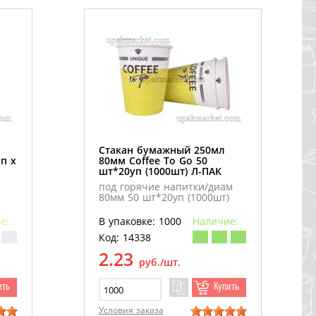
Стакан бумажный 250мл
п х
80мм Coffee To Go 50
шт*20уп (1000шт) Л-ПАК
под горячие напитки/диам
80мм 50 шт*20уп (1000шт)
е:
В упаковке: 1000
Наличие:
Код: 14338
2.23
руб./шт.
ить
Купить
Условия заказа