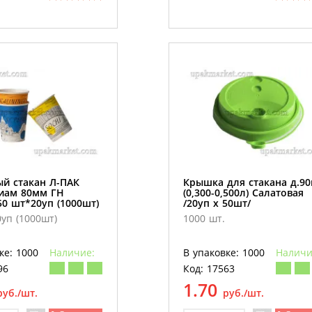
й стакан Л-ПАК
Крышка для стакана д.9
диам 80мм ГН
(0,300-0,500л) Салатовая
50 шт*20уп (1000шт)
/20уп х 50шт/
уп (1000шт)
1000 шт.
ке: 1000
Наличие:
В упаковке: 1000
Наличи
96
Код: 17563
1.70
руб./шт.
руб./шт.