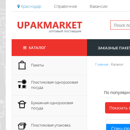
Краснодар
Справочник
Вакансии
КАТАЛОГ
ЗАКАЗНЫЕ ПАКЕ
Главная
- Каталог
Пакеты
Пластиковая одноразовая
посуда
По популяр
Бумажная одноразовая
Показать 
посуда
Пластиковая упаковка
Спец-п