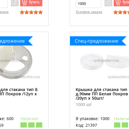
Купить
Куп
аказа
Условия заказа
редложение
Спец-предложение
для стакана тип Б
Крышка для стакана тип 
ПП Покров /12уп х
д.90мм ПП Белая Покров
/20уп х 50шт/
1000 шт
ке: 600
Наличие:
В упаковке: 1000
Наличи
69
Код: 21397