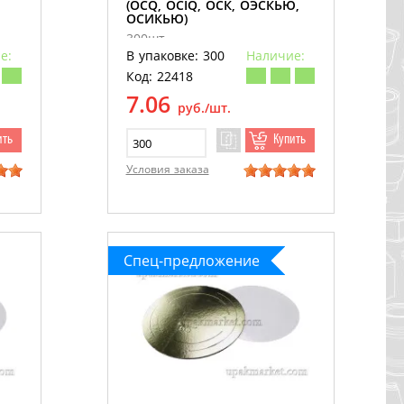
(OCQ, OCIQ, ОСК, ОЭСКЬЮ,
ОСИКЬЮ)
300шт
е:
В упаковке: 300
Наличие:
Код: 22418
7.06
руб./шт.
ить
Купить
Условия заказа
Спец-предложение