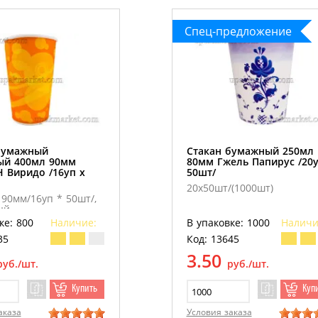
Спец-предложение
бумажный
Стакан бумажный 250мл
ый 400мл 90мм
80мм Гжель Папирус /20у
 Виридо /16уп х
50шт/
20х50шт/(1000шт)
90мм/16уп * 50шт/,
ый
ке: 800
Наличие:
В упаковке: 1000
Наличи
35
Код: 13645
3.50
руб./шт.
руб./шт.
Купить
Куп
аказа
Условия заказа