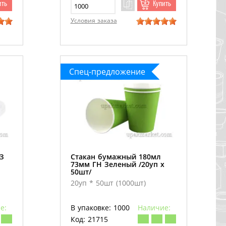
ить
Купить
Условия заказа
Спец-предложение
З
Стакан бумажный 180мл
73мм ГН Зеленый /20уп х
50шт/
20уп * 50шт (1000шт)
е:
В упаковке: 1000
Наличие:
Код: 21715