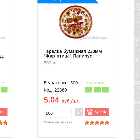
м
Тарелка бумажная 230мм
д.
"Жар птица" Папирус
500шт
е:
В упаковке: 500
Наличие:
Код: 22380
5.04
руб./шт.
ить
Купить
Условия заказа