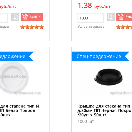
1.38
руб./шт.
руб./шт.
Купить
Куп
аказа
Условия заказа
редложение
Спец-предложение
для стакана тип И
Крышка для стакана тип
ПП Белая Покров
д.80мм ПП Чёрная Покро
50шт/
/20уп х 50шт/
1000 шт