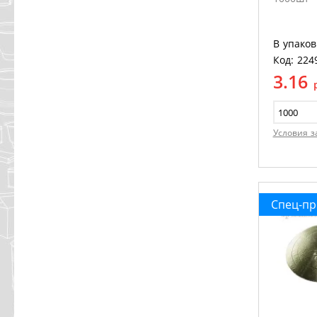
В упаков
Код: 224
3.16
Условия з
Спец-п