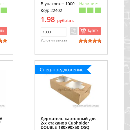
е:
В упаковке: 1000
Наличие:
Код: 22402
1.98
руб./шт.
ить
Купить
Условия заказа
Спец-предложение
А
Держатель картонный для
/
2-х стаканов Cupholder
DOUBLE 180х90х50 OSQ