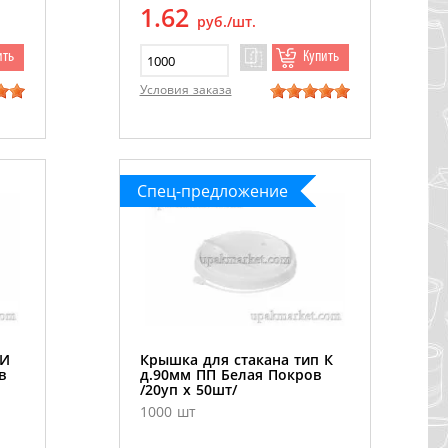
1.62
руб./шт.
ить
Купить
Условия заказа
Спец-предложение
 И
Крышка для стакана тип К
в
д.90мм ПП Белая Покров
/20уп х 50шт/
1000 шт