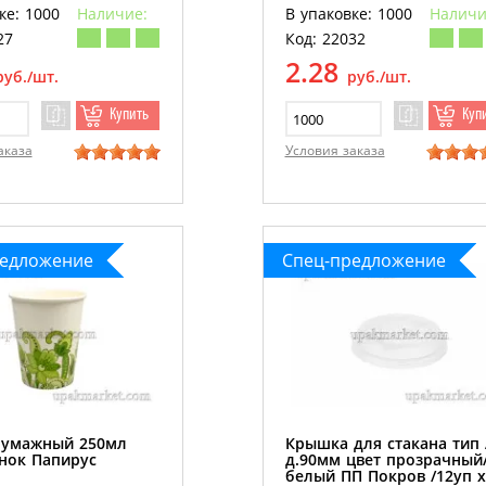
ке: 1000
Наличие:
В упаковке: 1000
Наличи
27
Код: 22032
2.28
руб./шт.
руб./шт.
Купить
Куп
аказа
Условия заказа
редложение
Спец-предложение
бумажный 250мл
Крышка для стакана тип 
нок Папирус
д.90мм цвет прозрачный
белый ПП Покров /12уп х