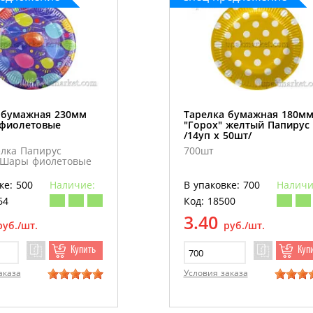
 бумажная 230мм
Тарелка бумажная 180м
фиолетовые
"Горох" желтый Папирус 
/14уп х 50шт/
елка Папирус
700шт
 Шары фиолетовые
ке: 500
Наличие:
В упаковке: 700
Наличи
64
Код: 18500
3.40
руб./шт.
руб./шт.
Купить
Куп
аказа
Условия заказа