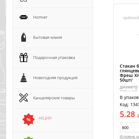
Homver
Бытовая химия
Подарочная упаковка
Стакан 
глянцев
Фреш ХН
Новогодняя продукция
50шт/
диаметр 
глянцев
В упаков
Канцелярские товары
Код: 134
5.28
АКЦИИ
Условия з