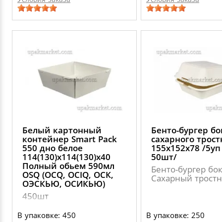
Белый картонный
Бенто-бургер бо
контейнер Smart Pack
сахарного трос
550 дно белое
155х152х78 /5уп
114(130)х114(130)х40
50шт/
Полный обьем 590мл
Бенто-бургер бо
OSQ (OCQ, OCIQ, ОСК,
Сахарный трост
ОЭСКЬЮ, ОСИКЬЮ)
450шт
В упаковке: 450
В упаковке: 250