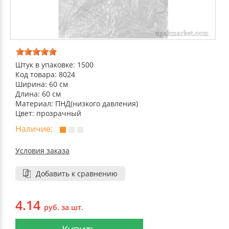
ДЕКОРАТИВНЫЕ УКРАШЕНИЯ
УПАКОВКА ДЛЯ ТОРТОВ
ВАТНО-БУМАЖНАЯ ПРОДУКЦИЯ
ИЗОЛЕНТЫ
СТИРАЛЬНЫЕ ПОРОШКИ
ПАКЕТЫ СЛАЙДЕРЫ И ЗИПЛОКИ ( ZIP LOC
УПАКОВКА ДЛЯ ЯИЦ
САЛФЕТКИ, ПОЛОТЕНЦА
КРЕППИРОВАННЫЕ ЛЕНТЫ
КОНДИЦИОНЕРЫ ДЛЯ БЕЛЬЯ
ПАКЕТЫ ПОЛИПРОПИЛЕНОВЫЕ
Штук в упаковке: 1500
САЛФЕТКИ ВЛАЖНЫЕ
СКЛАДСКАЯ УПАКОВКА
СРЕДСТВА ДЛЯ УБОРКИ И ЧИСТКИ
Код товара: 8024
Ширина: 60 см
ПАКЕТЫ С ПЕТЛЕВЫМИ РУЧКАМИ
Длина: 60 см
ТУАЛЕТНАЯ БУМАГА
СРЕДСТВА ДЛЯ МЫТЬЯ ПОСУДЫ
Материал: ПНД(низкого давления)
Цвет: прозрачный
ПАКЕТЫ С ВЫРУБНЫМИ РУЧКАМИ
Наличие:
НИКА
ПЛАСТИКОВЫЕ И БУМАЖНЫЕ ПАКЕТЫ
Условия заказа
ФЛОРЕАЛЬ
Добавить к сравнению
КУРЬЕРСКИЕ И ПОЧТОВЫЕ ПАКЕТЫ
СИНЕРГЕТИК
4.14
руб. за шт.
АВТОХИМИЯ