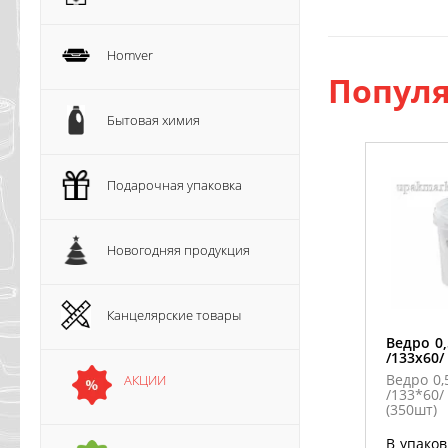
Homver
Популя
Бытовая химия
Подарочная упаковка
Новогодняя продукция
Канцелярские товары
Ведро 0
/133х60/
Ведро 0,
АКЦИИ
/133*60/
(350шт)
В упаков