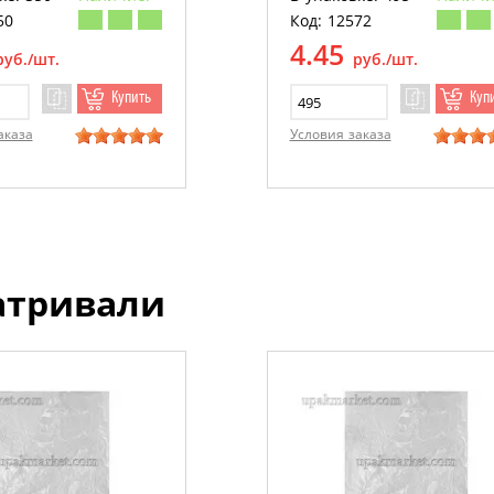
50
Код: 12572
4.45
руб./шт.
руб./шт.
Купить
Куп
аказа
Условия заказа
атривали