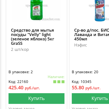
ДЕКОРАТИВНЫЕ УКРАШЕНИЯ
УПАКОВКА ДЛЯ ТОРТОВ
ВАТНО-БУМАЖНАЯ ПРОДУКЦИЯ
ИЗОЛЕНТЫ
СТИРАЛЬНЫЕ ПОРОШКИ
ПАКЕТЫ СЛАЙДЕРЫ И ЗИПЛОКИ ( ZIP LOC
УПАКОВКА ДЛЯ ЯИЦ
САЛФЕТКИ, ПОЛОТЕНЦА
КРЕППИРОВАННЫЕ ЛЕНТЫ
КОНДИЦИОНЕРЫ ДЛЯ БЕЛЬЯ
ПАКЕТЫ ПОЛИПРОПИЛЕНОВЫЕ
Средство для мытья
Ср-во д/пос. Б
САЛФЕТКИ ВЛАЖНЫЕ
СКЛАДСКАЯ УПАКОВКА
СРЕДСТВА ДЛЯ УБОРКИ И ЧИСТКИ
посуды "Velly" light
Лаванда и Вита
(зеленое яблоко) 5кг
450мл
ПАКЕТЫ С ПЕТЛЕВЫМИ РУЧКАМИ
GraSS
Нэфис
ТУАЛЕТНАЯ БУМАГА
СРЕДСТВА ДЛЯ МЫТЬЯ ПОСУДЫ
2 шт/кор
ПАКЕТЫ С ВЫРУБНЫМИ РУЧКАМИ
НИКА
ПЛАСТИКОВЫЕ И БУМАЖНЫЕ ПАКЕТЫ
В упаковке: 2
В упаковке: 20
ФЛОРЕАЛЬ
Наличие:
Код: 22160
Код: 10345
КУРЬЕРСКИЕ И ПОЧТОВЫЕ ПАКЕТЫ
425.40
55.80
руб./шт.
руб./шт.
СИНЕРГЕТИК
Купить
Купить
АВТОХИМИЯ
Условия заказа
Условия заказа