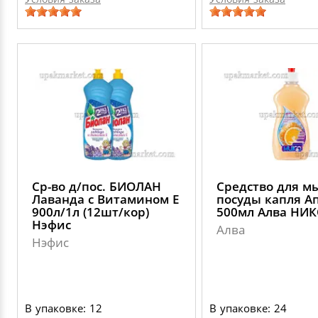
Ср-во д/пос. БИОЛАН
Средство для м
Лаванда с Витамином Е
посуды капля А
900л/1л (12шт/кор)
500мл Алва НИ
Нэфис
Алва
Нэфис
В упаковке: 12
В упаковке: 24