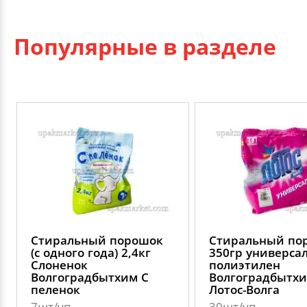
Популярные в разделе
Стиральный порошок
Стиральный по
(с одного года) 2,4кг
350гр универса
Слоненок
полиэтилен
Волгоградбытхим С
Волгоградбытх
пеленок
Лотос-Волга
7шт/уп
30шт/уп