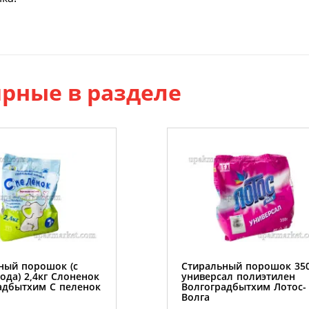
рные в разделе
ный порошок (с
Стиральный порошок 35
ода) 2,4кг Слоненок
универсал полиэтилен
адбытхим С пеленок
Волгоградбытхим Лотос-
Волга