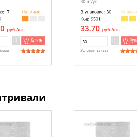
30шт/уп
ке: 7
Наличие:
В упаковке: 30
Наличи
9
Код: 9501
70
33.70
руб./шт.
руб./шт.
Купить
Куп
аказа
Условия заказа
атривали