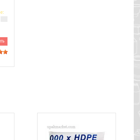
е:
ить