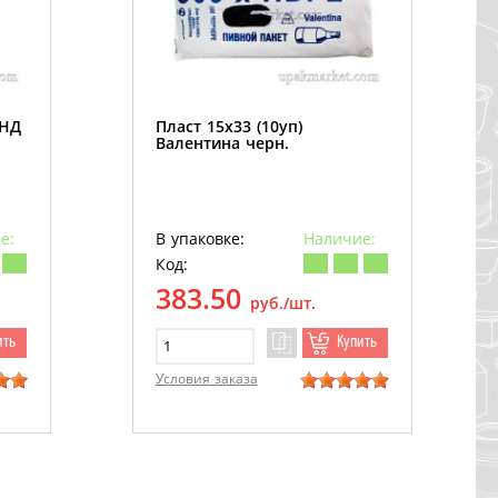
ПНД
Пласт 15х33 (10уп)
Валентина черн.
е:
В упаковке:
Наличие:
Код:
383.50
руб./шт.
ить
Купить
Условия заказа