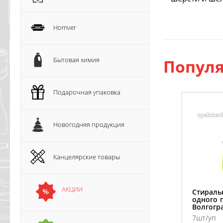
Homver
Бытовая химия
Популя
Подарочная упаковка
Новогодняя продукция
Канцелярские товары
АКЦИИ
Стираль
одного г
Волгогр
7шт/уп