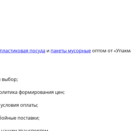
пластиковая посуда
и
пакеты мусорные
оптом от «Упакма
 выбор;
политика формирования цен;
условия оплаты;
бойные поставки;
а нашим транспортом.