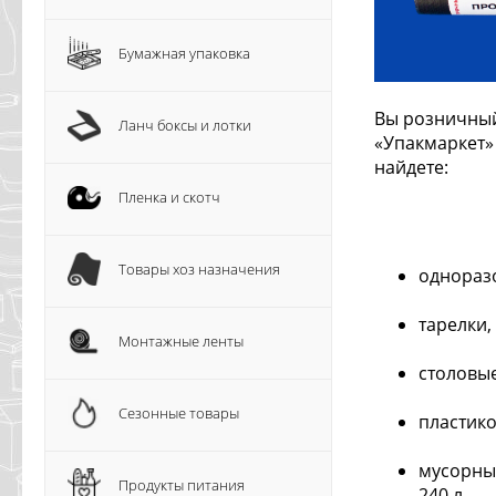
Бумажная упаковка
Вы розничный
Ланч боксы и лотки
«Упакмаркет» 
найдете:
Пленка и скотч
Товары хоз назначения
одноразо
тарелки,
Монтажные ленты
столовые
Сезонные товары
пластик
мусорные
Продукты питания
240 л.