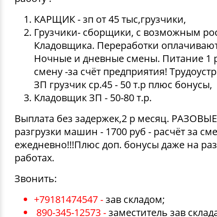
ДЕКОРАТИВНЫЕ УКРАШЕНИЯ
УПАКОВКА ДЛЯ ТОРТОВ
ВАТНО-БУМАЖНАЯ ПРОДУКЦИЯ
ИЗОЛЕНТЫ
СТИРАЛЬНЫЕ ПОРОШКИ
КАРЩИК - зп от 45 тыс,грузчики,
ПАКЕТЫ СЛАЙДЕРЫ И ЗИПЛОКИ ( ZIP LOC
Грузчики- сборщики, с возможным ро
УПАКОВКА ДЛЯ ЯИЦ
САЛФЕТКИ, ПОЛОТЕНЦА
КРЕППИРОВАННЫЕ ЛЕНТЫ
КОНДИЦИОНЕРЫ ДЛЯ БЕЛЬЯ
Кладовщика. Переработки оплачивают
ПАКЕТЫ ПОЛИПРОПИЛЕНОВЫЕ
Ночные и дневные смены. Питание 1 р
САЛФЕТКИ ВЛАЖНЫЕ
СКЛАДСКАЯ УПАКОВКА
СРЕДСТВА ДЛЯ УБОРКИ И ЧИСТКИ
смену -за счёт предприятия! Трудоустр
ПАКЕТЫ С ПЕТЛЕВЫМИ РУЧКАМИ
ЗП грузчик ср.45 - 50 т.р плюс бонусы,
ТУАЛЕТНАЯ БУМАГА
СРЕДСТВА ДЛЯ МЫТЬЯ ПОСУДЫ
Кладовщик ЗП - 50-80 т.р.
ПАКЕТЫ С ВЫРУБНЫМИ РУЧКАМИ
Выплата без задержек,2 р месяц. РАЗОВЫЕ
НИКА
разгрузки машин - 1700 руб - расчёт за см
ПЛАСТИКОВЫЕ И БУМАЖНЫЕ ПАКЕТЫ
ежедневно!!!Плюс доп. бонусы даже на ра
ФЛОРЕАЛЬ
работах.
КУРЬЕРСКИЕ И ПОЧТОВЫЕ ПАКЕТЫ
Звонить:
СИНЕРГЕТИК
+79181474547 -
зав складом;
АВТОХИМИЯ
890-345-12573 -
заместитель зав склада