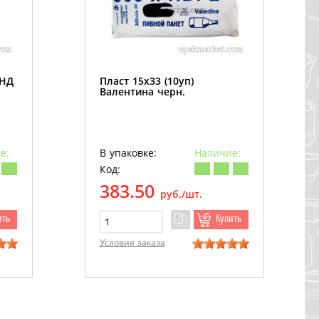
ПНД
Пласт 15х33 (10уп)
Валентина черн.
е:
В упаковке:
Наличие:
Код:
383.50
руб./шт.
ить
Купить
Условия заказа