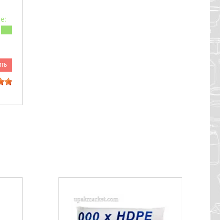
е:
ить