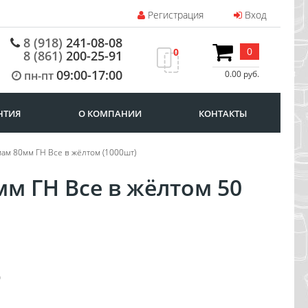
Регистрация
Вход
8 (918)
241-08-08
0
0
8 (861)
200-25-91
09:00-17:00
пн-пт
0.00 руб.
НТИЯ
О КОМПАНИИ
КОНТАКТЫ
диам 80мм ГН Все в жёлтом (1000шт)
м ГН Все в жёлтом 50
0