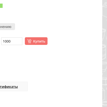
внению
Купить
ртификаты
шт)