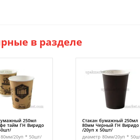
рные в разделе
бумажный 250мл
Стакан бумажный 250мл
фе тайм ГН Виридо
80мм Черный ГН Виридо
50шт/
/20уп х 50шт/
80мм/20уп * 50шт/
диаметр 80мм/20уп * 50ш