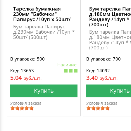
Тарелка бумажная
Бум тарелка Па
230мм "Бабочки"
д.180мм Цветно
Папирус /10уп х 50шт/
Рандеву /14уп *
(700шт)
Бум тарелка Папирус
д.230мм Бабочки /10уп *
Бум тарелка Пап
50шт/ (500шт)
д.180мм Цветно
Рандеву /14уп *
(700шт)
В упаковке: 500
В упаковке: 700
Наличие:
Код: 13653
Код: 14092
5.04
3.40
руб./шт.
руб./шт.
Купить
Купить
Условия заказа
Условия заказа