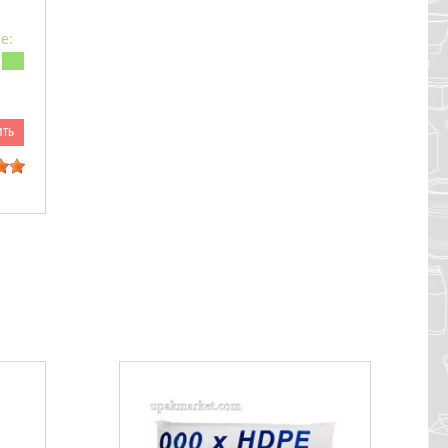
е:
ить