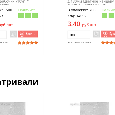
Бабочки /10уп *
д.180мм Цветное Рандеву
00шт)
/14уп * 50шт/ (700шт)
ке: 500
Наличие:
В упаковке: 700
Наличи
53
Код: 14092
3.40
руб./шт.
руб./шт.
Купить
Куп
аказа
Условия заказа
атривали