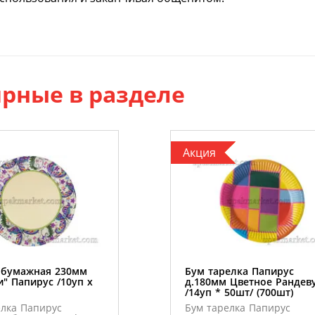
рные в разделе
Акция
 бумажная 230мм
Бум тарелка Папирус
" Папирус /10уп х
д.180мм Цветное Рандев
/14уп * 50шт/ (700шт)
елка Папирус
Бум тарелка Папирус