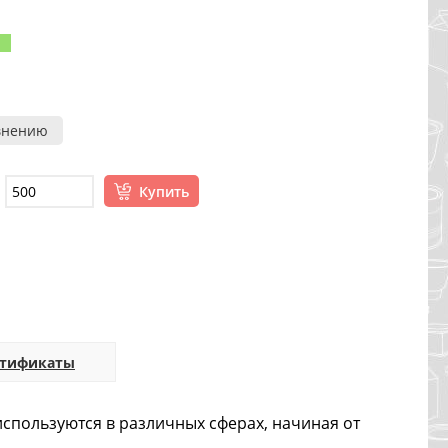
внению
Купить
ртификаты
используются в различных сферах, начиная от