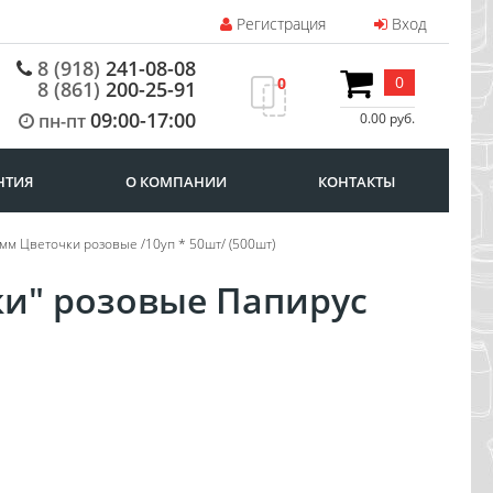
Регистрация
Вход
8 (918)
241-08-08
0
0
8 (861)
200-25-91
09:00-17:00
пн-пт
0.00 руб.
НТИЯ
О КОМПАНИИ
КОНТАКТЫ
0мм Цветочки розовые /10уп * 50шт/ (500шт)
ки" розовые Папирус