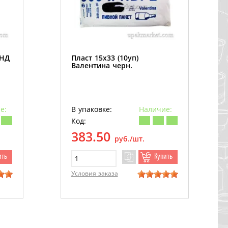
ПНД
Пласт 15х33 (10уп)
Валентина черн.
е:
В упаковке:
Наличие:
Код:
383.50
руб./шт.
ить
Купить
Условия заказа