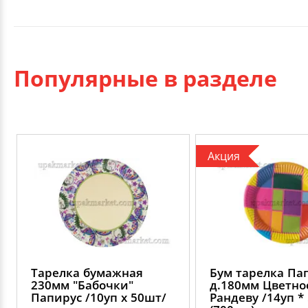
Популярные в разделе
Акция
Тарелка бумажная
Бум тарелка Па
230мм "Бабочки"
д.180мм Цветно
Папирус /10уп х 50шт/
Рандеву /14уп *