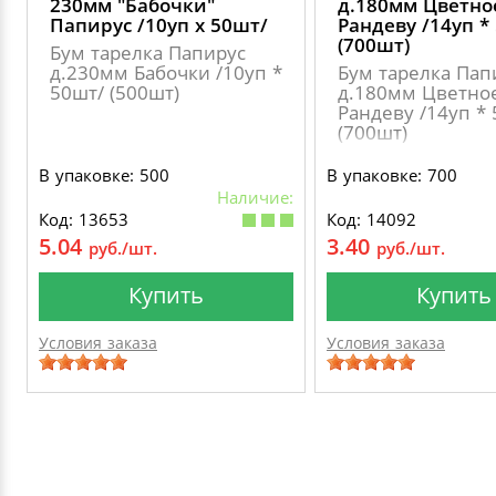
230мм "Бабочки"
д.180мм Цветно
Папирус /10уп х 50шт/
Рандеву /14уп *
(700шт)
Бум тарелка Папирус
д.230мм Бабочки /10уп *
Бум тарелка Пап
50шт/ (500шт)
д.180мм Цветно
Рандеву /14уп *
(700шт)
В упаковке: 500
В упаковке: 700
Наличие:
Код: 13653
Код: 14092
5.04
3.40
руб./шт.
руб./шт.
Купить
Купить
Условия заказа
Условия заказа