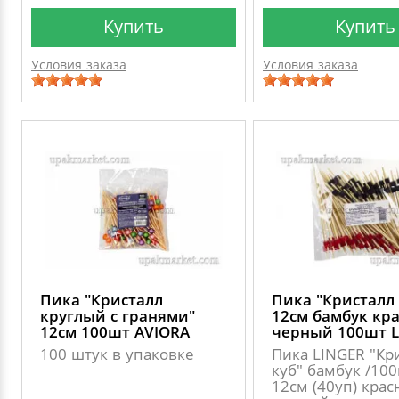
Купить
Купить
Условия заказа
Условия заказа
Пика "Кристалл
Пика "Кристалл 
круглый с гранями"
12см бамбук кр
12см 100шт AVIORA
черный 100шт L
100 штук в упаковке
Пика LINGER "Кр
куб" бамбук /10
12см (40уп) крас