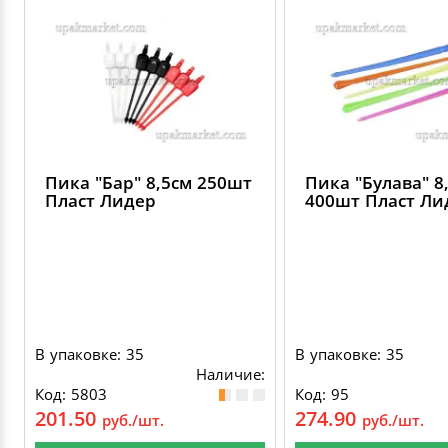
ДЕКОРАТИВНЫЕ УКРАШЕНИЯ
УПАКОВКА ДЛЯ ТОРТОВ
ВАТНО-БУМАЖНАЯ ПРОДУКЦИЯ
ИЗОЛЕНТЫ
СТИРАЛЬНЫЕ ПОРОШКИ
ПАКЕТЫ СЛАЙДЕРЫ И ЗИПЛОКИ ( ZIP LOC
УПАКОВКА ДЛЯ ЯИЦ
САЛФЕТКИ, ПОЛОТЕНЦА
КРЕППИРОВАННЫЕ ЛЕНТЫ
КОНДИЦИОНЕРЫ ДЛЯ БЕЛЬЯ
ПАКЕТЫ ПОЛИПРОПИЛЕНОВЫЕ
САЛФЕТКИ ВЛАЖНЫЕ
СКЛАДСКАЯ УПАКОВКА
СРЕДСТВА ДЛЯ УБОРКИ И ЧИСТКИ
ПАКЕТЫ С ПЕТЛЕВЫМИ РУЧКАМИ
Пика "Бар" 8,5см 250шт
Пика "Булава" 8
ТУАЛЕТНАЯ БУМАГА
СРЕДСТВА ДЛЯ МЫТЬЯ ПОСУДЫ
Пласт Лидер
400шт Пласт Ли
ПАКЕТЫ С ВЫРУБНЫМИ РУЧКАМИ
НИКА
ПЛАСТИКОВЫЕ И БУМАЖНЫЕ ПАКЕТЫ
ФЛОРЕАЛЬ
КУРЬЕРСКИЕ И ПОЧТОВЫЕ ПАКЕТЫ
В упаковке: 35
В упаковке: 35
СИНЕРГЕТИК
Наличие:
Код: 5803
Код: 95
201.50
274.90
руб./шт.
руб./шт.
АВТОХИМИЯ